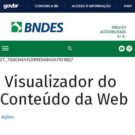
COMUNICA BR
ACESSO À INFORMAÇÃO
PARTI
ENGLISH
ACESSIBILIDADE
A+
A-
Busca
Z7_7QGCHA41LOR9E0AB4V47KI18Q7
Visualizador do
Conteúdo da Web
Ações