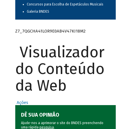
Concursos para Escolha de Espetáculos Musicais
Galeria BNDES
Z7_7QGCHA41LOR9E0AB4V47KI18M2
Visualizador
do Conteúdo
da Web
Ações
DÊ SUA OPINIÃO
Ajude-nos a aprimorar o site do BNDES preenchendo
uma rápida
pesquisa
.