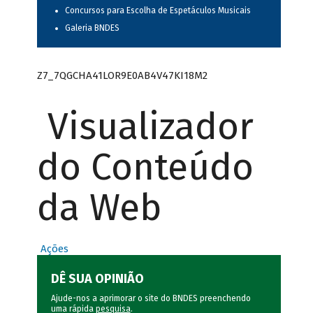
Concursos para Escolha de Espetáculos Musicais
Galeria BNDES
Z7_7QGCHA41LOR9E0AB4V47KI18M2
Visualizador
do Conteúdo
da Web
Ações
DÊ SUA OPINIÃO
Ajude-nos a aprimorar o site do BNDES preenchendo
uma rápida
pesquisa
.