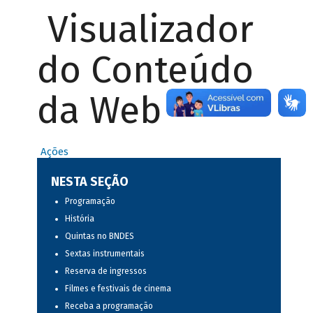
Visualizador
do Conteúdo
da Web
Ações
NESTA SEÇÃO
Programação
História
Quintas no BNDES
Sextas instrumentais
Reserva de ingressos
Filmes e festivais de cinema
Receba a programação