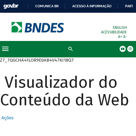
COMUNICA BR
ACESSO À INFORMAÇÃO
PARTI
ENGLISH
ACESSIBILIDADE
A+
A-
Busca
Z7_7QGCHA41LOR9E0AB4V47KI18Q7
Visualizador do
Conteúdo da Web
Ações