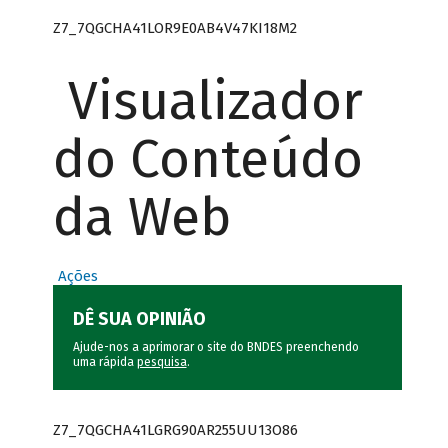
Z7_7QGCHA41LOR9E0AB4V47KI18M2
Visualizador
do Conteúdo
da Web
Ações
DÊ SUA OPINIÃO
Ajude-nos a aprimorar o site do BNDES preenchendo
uma rápida
pesquisa
.
Z7_7QGCHA41LGRG90AR255UU13O86