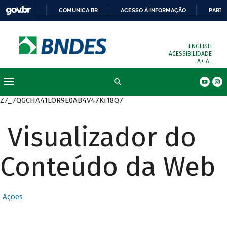
COMUNICA BR
ACESSO À INFORMAÇÃO
PARTI
ENGLISH
ACESSIBILIDADE
A+
A-
Busca
Z7_7QGCHA41LOR9E0AB4V47KI18Q7
Visualizador do
Conteúdo da Web
Ações