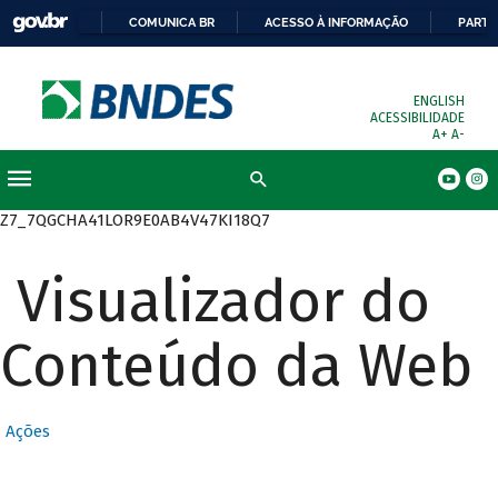
COMUNICA BR
ACESSO À INFORMAÇÃO
PARTI
ENGLISH
ACESSIBILIDADE
A+
A-
Busca
Z7_7QGCHA41LOR9E0AB4V47KI18Q7
Visualizador do
Conteúdo da Web
Ações