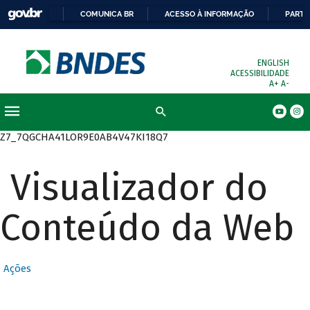
COMUNICA BR
ACESSO À INFORMAÇÃO
PARTI
ENGLISH
ACESSIBILIDADE
A+
A-
Busca
Z7_7QGCHA41LOR9E0AB4V47KI18Q7
Visualizador do
Conteúdo da Web
Ações