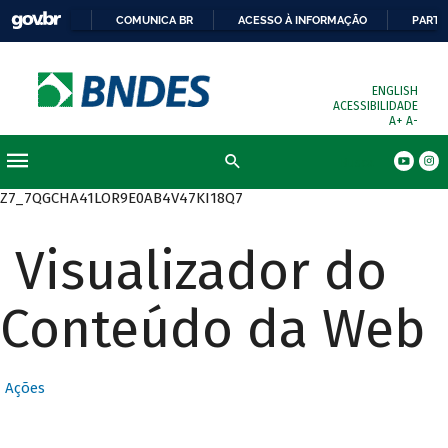
COMUNICA BR
ACESSO À INFORMAÇÃO
PARTI
ENGLISH
ACESSIBILIDADE
A+
A-
Busca
Z7_7QGCHA41LOR9E0AB4V47KI18Q7
Visualizador do
Conteúdo da Web
Ações