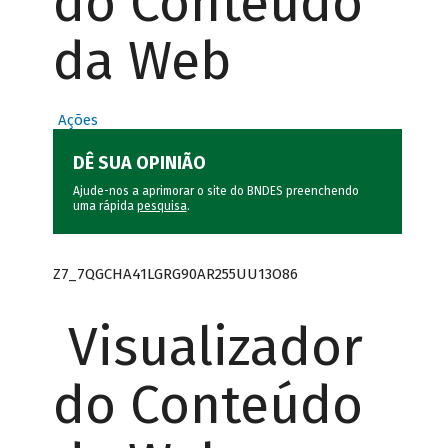
do Conteúdo
da Web
Ações
DÊ SUA OPINIÃO
Ajude-nos a aprimorar o site do BNDES preenchendo
uma rápida
pesquisa
.
Z7_7QGCHA41LGRG90AR255UU13O86
Visualizador
do Conteúdo