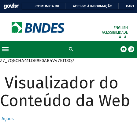
COMUNICA BR
ACESSO À INFORMAÇÃO
PARTI
ENGLISH
ACESSIBILIDADE
A+
A-
Busca
Z7_7QGCHA41LOR9E0AB4V47KI18Q7
Visualizador do
Conteúdo da Web
Ações