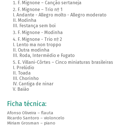
F. Mignone – Canção sertaneja
F. Mignone – Trio nº 1
I. Andante - Allegro molto - Allegro moderato
II. Modinha
III. Festança sem boi
F. Mignone - Modinha
F. Mignone - Trio nº 2
I. Lento ma non troppo
II. Outra modinha
III. Roda, Intermédio e Fugato
E. Villani-Côrtes – Cinco miniaturas brasileiras
I. Prelúdio
II. Toada
III. Chorinho
IV. Cantiga de ninar
V. Baião
Ficha técnica:
Afonso Oliveira – flauta
Ricardo Santoro – violoncelo
Miriam Grosman – piano