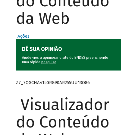
do Conteúdo
da Web
Ações
DÊ SUA OPINIÃO
Ajude-nos a aprimorar o site do BNDES preenchendo
uma rápida
pesquisa
.
Z7_7QGCHA41LGRG90AR255UU13O86
Visualizador
do Conteúdo