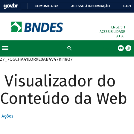
COMUNICA BR
ACESSO À INFORMAÇÃO
PARTI
ENGLISH
ACESSIBILIDADE
A+
A-
Busca
Z7_7QGCHA41LOR9E0AB4V47KI18Q7
Visualizador do
Conteúdo da Web
Ações