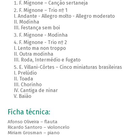
F. Mignone – Canção sertaneja
F. Mignone – Trio nº 1
I. Andante - Allegro molto - Allegro moderato
II. Modinha
III. Festança sem boi
F. Mignone - Modinha
F. Mignone - Trio nº 2
I. Lento ma non troppo
II. Outra modinha
III. Roda, Intermédio e Fugato
E. Villani-Côrtes – Cinco miniaturas brasileiras
I. Prelúdio
II. Toada
III. Chorinho
IV. Cantiga de ninar
V. Baião
Ficha técnica:
Afonso Oliveira – flauta
Ricardo Santoro – violoncelo
Miriam Grosman – piano