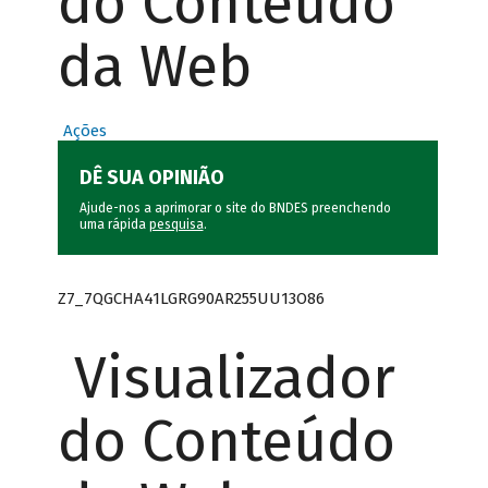
do Conteúdo
da Web
Ações
DÊ SUA OPINIÃO
Ajude-nos a aprimorar o site do BNDES preenchendo
uma rápida
pesquisa
.
Z7_7QGCHA41LGRG90AR255UU13O86
Visualizador
do Conteúdo