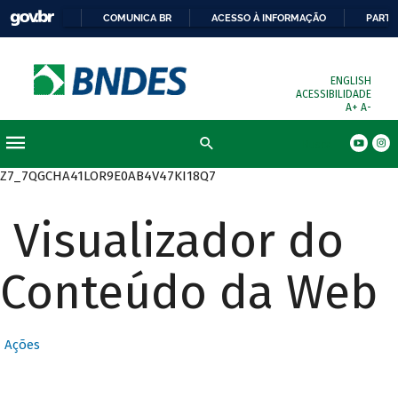
COMUNICA BR
ACESSO À INFORMAÇÃO
PARTI
ENGLISH
ACESSIBILIDADE
A+
A-
Busca
Z7_7QGCHA41LOR9E0AB4V47KI18Q7
Visualizador do
Conteúdo da Web
Ações