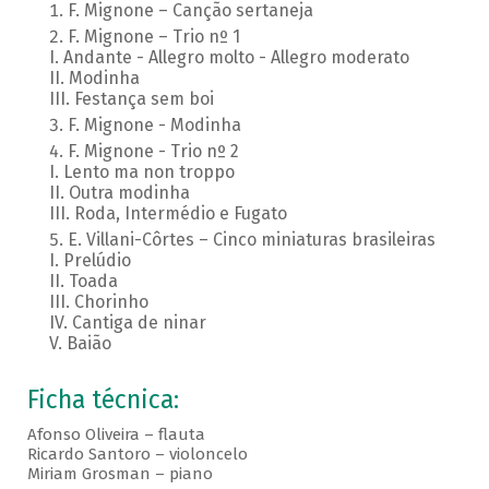
F. Mignone – Canção sertaneja
F. Mignone – Trio nº 1
I. Andante - Allegro molto - Allegro moderato
II. Modinha
III. Festança sem boi
F. Mignone - Modinha
F. Mignone - Trio nº 2
I. Lento ma non troppo
II. Outra modinha
III. Roda, Intermédio e Fugato
E. Villani-Côrtes – Cinco miniaturas brasileiras
I. Prelúdio
II. Toada
III. Chorinho
IV. Cantiga de ninar
V. Baião
Ficha técnica:
Afonso Oliveira – flauta
Ricardo Santoro – violoncelo
Miriam Grosman – piano