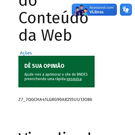
do
Conteúdo
da Web
Ações
DÊ SUA OPINIÃO
Ajude-nos a aprimorar o site do BNDES
preenchendo uma rápida
pesquisa
.
Z7_7QGCHA41LGRG90AR255UU13O86