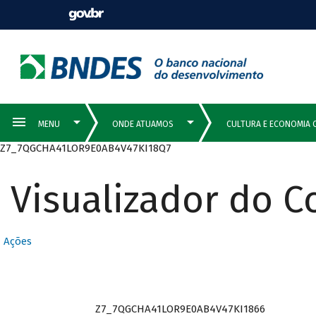
Z7_7QGCHA41LOR9E0AB4V47KI18Q7
Visualizador do 
Ações
Z7_7QGCHA41LOR9E0AB4V47KI1866