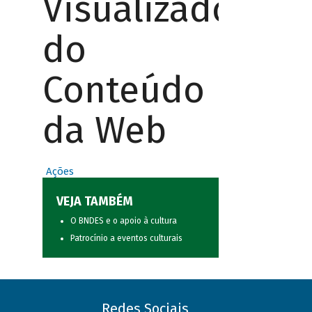
Visualizador
do
Conteúdo
da Web
Ações
VEJA TAMBÉM
O BNDES e o apoio à cultura
Patrocínio a eventos culturais
Redes Sociais