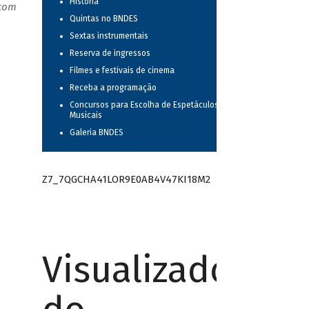
História
 com
Quintas no BNDES
Sextas instrumentais
Reserva de ingressos
Filmes e festivais de cinema
Receba a programação
Concursos para Escolha de Espetáculos
Musicais
Galeria BNDES
Z7_7QGCHA41LOR9E0AB4V47KI18M2
Visualizador