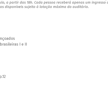
ulo, a partir das 18h. Cada pessoa receberá apenas um ingresso
s disponíveis sujeito à lotação máxima do auditório.
bençoados
asileiras I e II
p.12
m La Maior