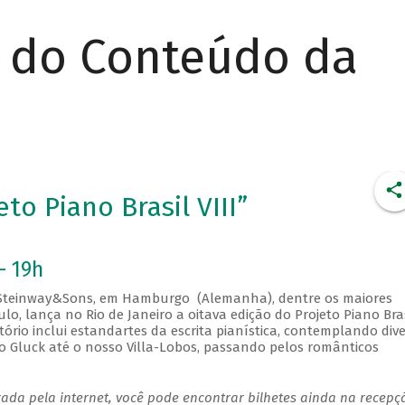
r do Conteúdo da
to Piano Brasil VIII”
- 19h
a Steinway&Sons, em Hamburgo (Alemanha), dentre os maiores
o, lança no Rio de Janeiro a oitava edição do Projeto Piano Bras
ório inclui estandartes da escrita pianística, contemplando div
co Gluck até o nosso Villa-Lobos, passando pelos românticos
ada pela internet, você pode encontrar bilhetes ainda na recepç