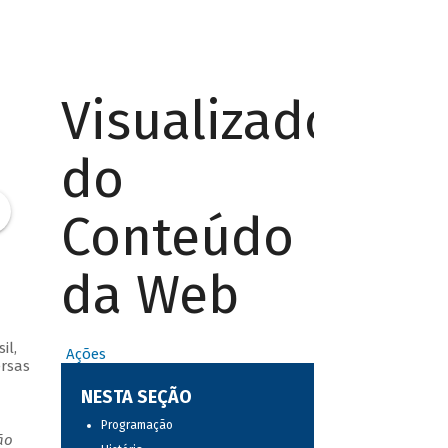
Visualizador
do
Conteúdo
da Web
il,
Ações
ersas
NESTA SEÇÃO
Programação
ão