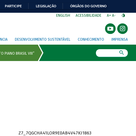
PARTICIPE
LEGISLAÇÃO
ÓRGÃOS DO GOVERNO
⁣
ENGLISH
ACESSIBILIDADE
A+
A-
NCIA
DESENVOLVIMENTO SUSTENTÁVEL
CONHECIMENTO
IMPRENSA
Busca
Z7_7QGCHA41LOR9E0AB4V47KI1863