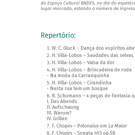
do Espaço Cultural BNDES, no dia do espetác
lugar marcado, estando o número de ingresso
Repertório:
W. C. Gluck – Dança dos espíritos a
H. Villa-Lobos – Saudades das selvas br
H. Villa-Lobos – Valsa da dor
H. Villa-Lobos – Brincadeira de roda
- Na moda da Carranquinha
H. Villa-Lobos – Cirandinha
- Nesta rua tem um bosque
R. Schumann – 4 peças de Fantasia o
I. Des Abends
II. Aufschwung
III. Warum?
IV. Grillen
F. Chopin – Polonaise e
F. Chopin – Sonata nº3 op.58