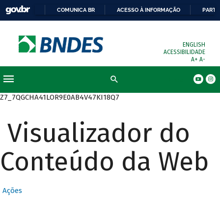
COMUNICA BR
ACESSO À INFORMAÇÃO
PARTI
ENGLISH
ACESSIBILIDADE
A+
A-
Busca
Z7_7QGCHA41LOR9E0AB4V47KI18Q7
Visualizador do
Conteúdo da Web
Ações