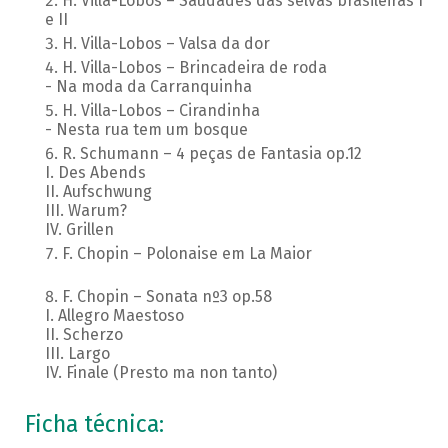
H. Villa-Lobos – Saudades das selvas brasileiras I
e II
H. Villa-Lobos – Valsa da dor
H. Villa-Lobos – Brincadeira de roda
- Na moda da Carranquinha
H. Villa-Lobos – Cirandinha
- Nesta rua tem um bosque
R. Schumann – 4 peças de Fantasia op.12
I. Des Abends
II. Aufschwung
III. Warum?
IV. Grillen
F. Chopin – Polonaise em La Maior
F. Chopin – Sonata nº3 op.58
I. Allegro Maestoso
II. Scherzo
III. Largo
IV. Finale (Presto ma non tanto)
Ficha técnica: