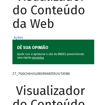
do Conteúdo
da Web
Ações
DÊ SUA OPINIÃO
Ajude-nos a aprimorar o site do BNDES preenchendo
uma rápida
pesquisa
.
Z7_7QGCHA41LGRG90AR255UU13O86
Visualizador
do Conteúdo