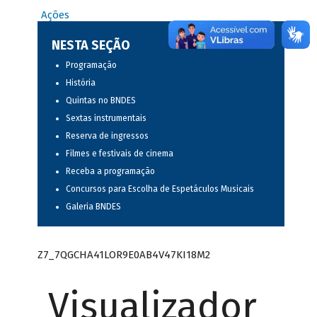
Ações
NESTA SEÇÃO
Programação
História
Quintas no BNDES
Sextas instrumentais
Reserva de ingressos
Filmes e festivais de cinema
Receba a programação
Concursos para Escolha de Espetáculos Musicais
Galeria BNDES
Z7_7QGCHA41LOR9E0AB4V47KI18M2
Visualizador