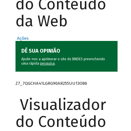
do Conteúdo
da Web
Ações
DÊ SUA OPINIÃO
Ajude-nos a aprimorar o site do BNDES preenchendo
uma rápida
pesquisa
.
Z7_7QGCHA41LGRG90AR255UU13O86
Visualizador
do Conteúdo