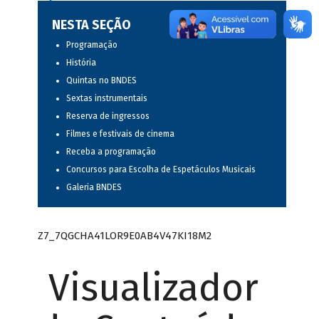
NESTA SEÇÃO
Programação
História
Quintas no BNDES
Sextas instrumentais
Reserva de ingressos
Filmes e festivais de cinema
Receba a programação
Concursos para Escolha de Espetáculos Musicais
Galeria BNDES
Z7_7QGCHA41LOR9E0AB4V47KI18M2
Visualizador