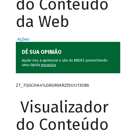
do Conteúdo
da Web
Ações
DÊ SUA OPINIÃO
Ajude-nos a aprimorar o site do BNDES preenchendo
uma rápida
pesquisa
.
Z7_7QGCHA41LGRG90AR255UU13O86
Visualizador
do Conteúdo