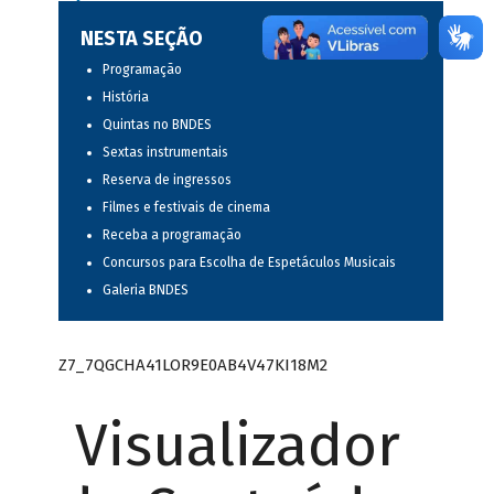
NESTA SEÇÃO
Programação
História
Quintas no BNDES
Sextas instrumentais
Reserva de ingressos
Filmes e festivais de cinema
Receba a programação
Concursos para Escolha de Espetáculos Musicais
Galeria BNDES
Z7_7QGCHA41LOR9E0AB4V47KI18M2
Visualizador