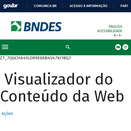
COMUNICA BR
ACESSO À INFORMAÇÃO
PARTI
ENGLISH
ACESSIBILIDADE
A+
A-
Busca
Z7_7QGCHA41LOR9E0AB4V47KI18Q7
Visualizador do
Conteúdo da Web
Ações