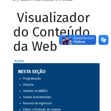
Visualizador
do Conteúdo
da Web
Ações
NESTA SEÇÃO
Programação
História
Quintas no BNDES
Sextas instrumentais
Reserva de ingressos
Filmes e festivais de cinema