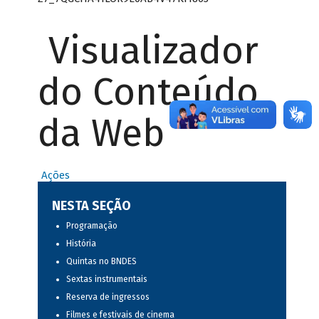
Visualizador
do Conteúdo
da Web
Ações
NESTA SEÇÃO
Programação
História
Quintas no BNDES
Sextas instrumentais
Reserva de ingressos
Filmes e festivais de cinema