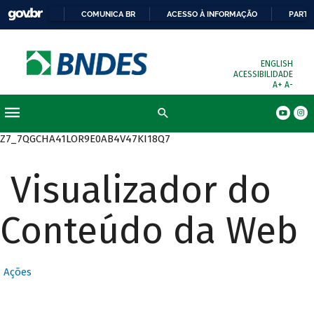
COMUNICA BR
ACESSO À INFORMAÇÃO
PARTI
ENGLISH
ACESSIBILIDADE
A+
A-
Busca
Z7_7QGCHA41LOR9E0AB4V47KI18Q7
Visualizador do
Conteúdo da Web
Ações