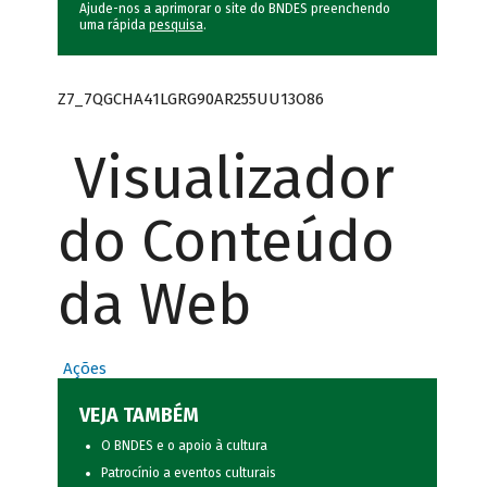
Ajude-nos a aprimorar o site do BNDES preenchendo
uma rápida
pesquisa
.
Z7_7QGCHA41LGRG90AR255UU13O86
Visualizador
do Conteúdo
da Web
Ações
VEJA TAMBÉM
O BNDES e o apoio à cultura
Patrocínio a eventos culturais