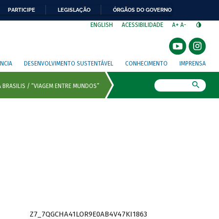
PARTICIPE
LEGISLAÇÃO
ÓRGÃOS DO GOVERNO
⁣
ENGLISH
ACESSIBILIDADE
A+
A-
NCIA
DESENVOLVIMENTO SUSTENTÁVEL
CONHECIMENTO
IMPRENSA
Busca
Z7_7QGCHA41LOR9E0AB4V47KI1863