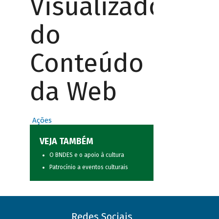
Visualizador
do
Conteúdo
da Web
Ações
VEJA TAMBÉM
O BNDES e o apoio à cultura
Patrocínio a eventos culturais
Redes Sociais