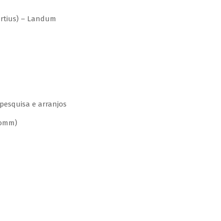
tius) – Landum
pesquisa e arranjos
komm)