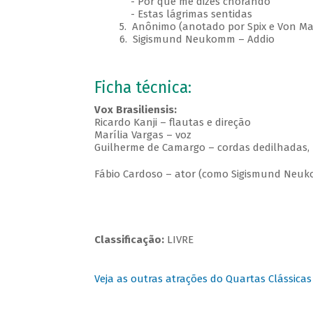
- Por que me dizes chorando
- Estas lágrimas sentidas
5. Anônimo (anotado por Spix e Von Mar
6. Sigismund Neukomm – Addio​
Ficha técnica:
Vox Brasiliensis:
Ricardo Kanji – flautas e direção
Marília Vargas – voz
Guilherme de Camargo – cordas dedilhadas, 
Fábio Cardoso – ator (como Sigismund Neu
Classificação:
LIVRE
Veja as outras atrações do Quartas Clássicas