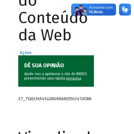
do
Conteúdo
da Web
Ações
DÊ SUA OPINIÃO
Ajude-nos a aprimorar o site do BNDES
preenchendo uma rápida
pesquisa
.
Z7_7QGCHA41LGRG90AR255UU13O86