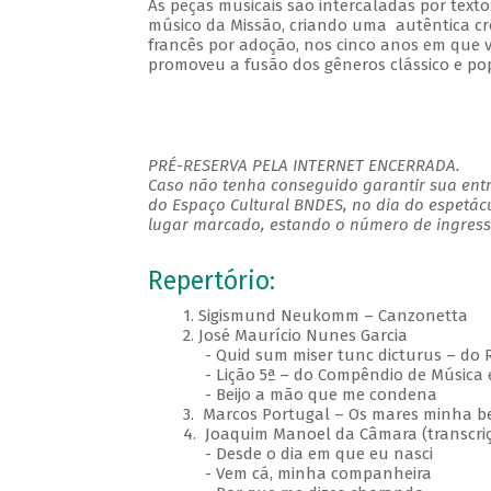
As peças musicais são intercaladas por tex
músico da Missão, criando uma autêntica crô
francês por adoção, nos cinco anos em que 
promoveu a fusão dos gêneros clássico e po
PRÉ-RESERVA PELA INTERNET ENCERRADA.
Caso não tenha conseguido garantir sua entr
do Espaço Cultural BNDES, no dia do espetác
lugar marcado, estando o número de ingresso
Repertório:
1. Sigismund Neukomm – Canzonetta
2. José Maurício Nunes Garcia
- Quid sum miser tunc dicturus – do R
- Lição 5ª – do Compêndio de Música e 
- Beijo a mão que me condena
3. Marcos Portugal – Os mares minha bel
4. Joaquim Manoel da Câmara (transcriç
- Desde o dia em que eu nasci
- Vem cá, minha companheira