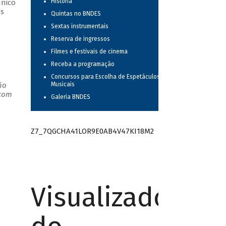
História
único
as
Quintas no BNDES
Sextas instrumentais
Reserva de ingressos
Filmes e festivais de cinema
Receba a programação
Concursos para Escolha de Espetáculos
ão
Musicais
 com
Galeria BNDES
Z7_7QGCHA41LOR9E0AB4V47KI18M2
Visualizador