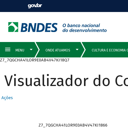
Z7_7QGCHA41LOR9E0AB4V47KI18Q7
Visualizador do 
Ações
Z7_7QGCHA41LOR9E0AB4V47KI1866