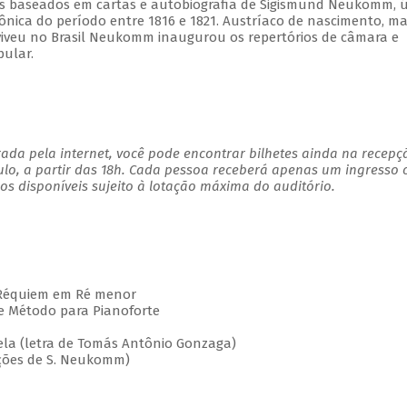
tos baseados em cartas e autobiografia de Sigismund Neukomm, 
nica do período entre 1816 e 1821. Austríaco de nascimento, m
viveu no Brasil Neukomm inaugurou os repertórios de câmara e
pular.
ada pela internet, você pode encontrar bilhetes ainda na recepç
ulo, a partir das 18h. Cada pessoa receberá apenas um ingresso
s disponíveis sujeito à lotação máxima do auditório.
équiem em Ré menor
Método para Pianoforte
a (letra de Tomás Antônio Gonzaga)
ões de S. Neukomm)