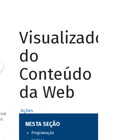
Visualizador
do
Conteúdo
da Web
Ações
sua
os
NESTA SEÇÃO
Programação