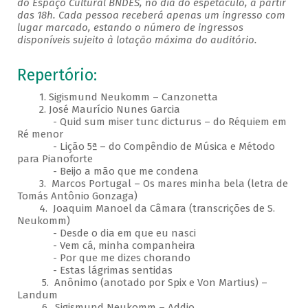
do Espaço Cultural BNDES, no dia do espetáculo, a partir
das 18h. Cada pessoa receberá apenas um ingresso com
lugar marcado, estando o número de ingressos
disponíveis sujeito à lotação máxima do auditório.
Repertório:
1. Sigismund Neukomm – Canzonetta
2. José Maurício Nunes Garcia
- Quid sum miser tunc dicturus – do Réquiem em
Ré menor
- Lição 5ª – do Compêndio de Música e Método
para Pianoforte
- Beijo a mão que me condena
3. Marcos Portugal – Os mares minha bela (letra de
Tomás Antônio Gonzaga)
4. Joaquim Manoel da Câmara (transcrições de S.
Neukomm)
- Desde o dia em que eu nasci
- Vem cá, minha companheira
- Por que me dizes chorando
- Estas lágrimas sentidas
5. Anônimo (anotado por Spix e Von Martius) –
Landum
6. Sigismund Neukomm – Addio​