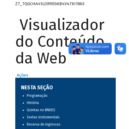
Z7_7QGCHA41LOR9E0AB4V47KI1863
Visualizador
do Conteúdo
da Web
Ações
NESTA SEÇÃO
Programação
História
Quintas no BNDES
Sextas instrumentais
Reserva de ingressos