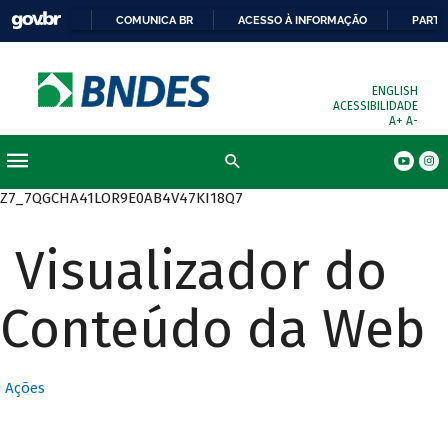
COMUNICA BR
ACESSO À INFORMAÇÃO
PARTI
ENGLISH
ACESSIBILIDADE
A+
A-
Busca
Z7_7QGCHA41LOR9E0AB4V47KI18Q7
Visualizador do
Conteúdo da Web
Ações