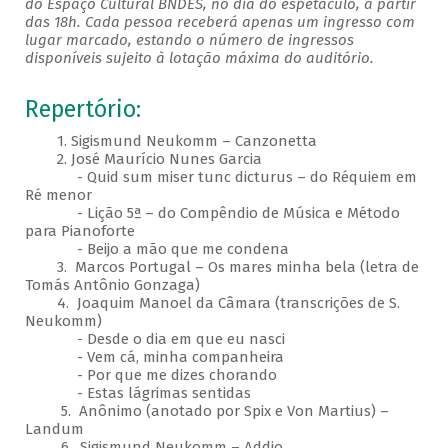
do Espaço Cultural BNDES, no dia do espetáculo, a partir
das 18h. Cada pessoa receberá apenas um ingresso com
lugar marcado, estando o número de ingressos
disponíveis sujeito à lotação máxima do auditório.
Repertório:
1. Sigismund Neukomm – Canzonetta
2. José Maurício Nunes Garcia
- Quid sum miser tunc dicturus – do Réquiem em
Ré menor
- Lição 5ª – do Compêndio de Música e Método
para Pianoforte
- Beijo a mão que me condena
3. Marcos Portugal – Os mares minha bela (letra de
Tomás Antônio Gonzaga)
4. Joaquim Manoel da Câmara (transcrições de S.
Neukomm)
- Desde o dia em que eu nasci
- Vem cá, minha companheira
- Por que me dizes chorando
- Estas lágrimas sentidas
5. Anônimo (anotado por Spix e Von Martius) –
Landum
6. Sigismund Neukomm – Addio​