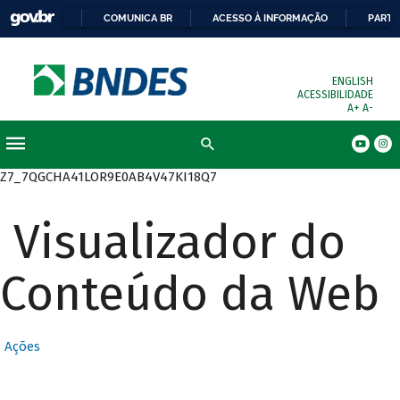
COMUNICA BR
ACESSO À INFORMAÇÃO
PARTI
ENGLISH
ACESSIBILIDADE
A+
A-
Busca
Z7_7QGCHA41LOR9E0AB4V47KI18Q7
Visualizador do
Conteúdo da Web
Ações