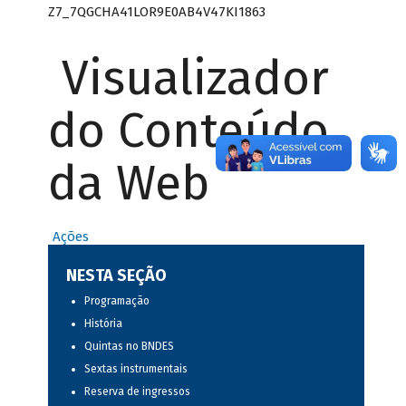
Z7_7QGCHA41LOR9E0AB4V47KI1863
Visualizador
do Conteúdo
da Web
Ações
NESTA SEÇÃO
Programação
História
Quintas no BNDES
Sextas instrumentais
Reserva de ingressos