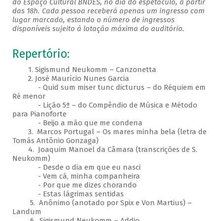
do Espaço Cultural BNDES, no dia do espetáculo, a partir
das 18h. Cada pessoa receberá apenas um ingresso com
lugar marcado, estando o número de ingressos
disponíveis sujeito à lotação máxima do auditório.
Repertório:
1. Sigismund Neukomm – Canzonetta
2. José Maurício Nunes Garcia
- Quid sum miser tunc dicturus – do Réquiem em
Ré menor
- Lição 5ª – do Compêndio de Música e Método
para Pianoforte
- Beijo a mão que me condena
3. Marcos Portugal – Os mares minha bela (letra de
Tomás Antônio Gonzaga)
4. Joaquim Manoel da Câmara (transcrições de S.
Neukomm)
- Desde o dia em que eu nasci
- Vem cá, minha companheira
- Por que me dizes chorando
- Estas lágrimas sentidas
5. Anônimo (anotado por Spix e Von Martius) –
Landum
6. Sigismund Neukomm – Addio​