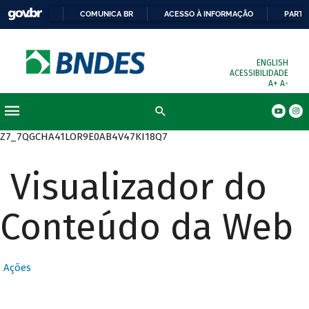
COMUNICA BR
ACESSO À INFORMAÇÃO
PARTI
ENGLISH
ACESSIBILIDADE
A+
A-
Busca
Z7_7QGCHA41LOR9E0AB4V47KI18Q7
Visualizador do
Conteúdo da Web
Ações