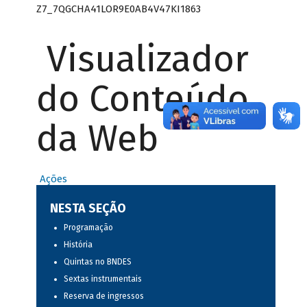
Z7_7QGCHA41LOR9E0AB4V47KI1863
Visualizador
do Conteúdo
da Web
Ações
NESTA SEÇÃO
Programação
História
Quintas no BNDES
Sextas instrumentais
Reserva de ingressos