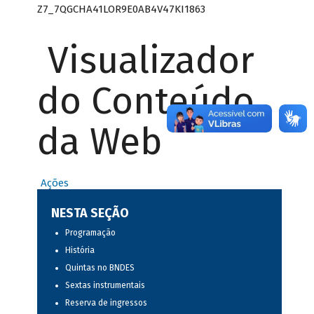
Z7_7QGCHA41LOR9E0AB4V47KI1863
Visualizador
do Conteúdo
da Web
Ações
NESTA SEÇÃO
Programação
História
Quintas no BNDES
Sextas instrumentais
Reserva de ingressos