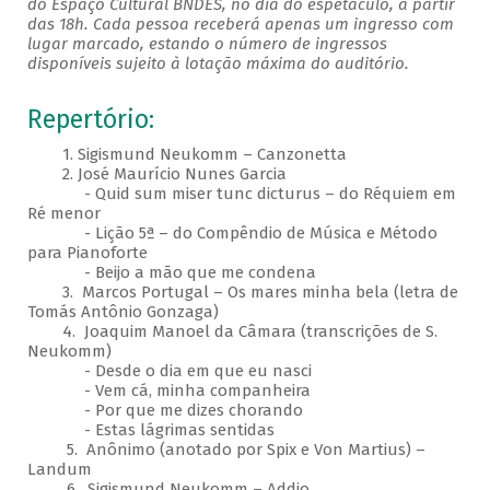
do Espaço Cultural BNDES, no dia do espetáculo, a partir
das 18h. Cada pessoa receberá apenas um ingresso com
lugar marcado, estando o número de ingressos
disponíveis sujeito à lotação máxima do auditório.
Repertório:
1. Sigismund Neukomm – Canzonetta
2. José Maurício Nunes Garcia
- Quid sum miser tunc dicturus – do Réquiem em
Ré menor
- Lição 5ª – do Compêndio de Música e Método
para Pianoforte
- Beijo a mão que me condena
3. Marcos Portugal – Os mares minha bela (letra de
Tomás Antônio Gonzaga)
4. Joaquim Manoel da Câmara (transcrições de S.
Neukomm)
- Desde o dia em que eu nasci
- Vem cá, minha companheira
- Por que me dizes chorando
- Estas lágrimas sentidas
5. Anônimo (anotado por Spix e Von Martius) –
Landum
6. Sigismund Neukomm – Addio​