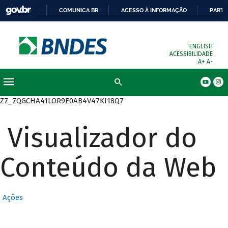
COMUNICA BR
ACESSO À INFORMAÇÃO
PARTI
ENGLISH
ACESSIBILIDADE
A+
A-
Busca
Z7_7QGCHA41LOR9E0AB4V47KI18Q7
Visualizador do
Conteúdo da Web
Ações