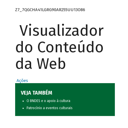
Z7_7QGCHA41LGRG90AR255UU13O86
Visualizador
do Conteúdo
da Web
Ações
VEJA TAMBÉM
O BNDES e o apoio à cultura
Patrocínio a eventos culturais