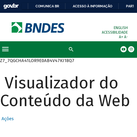
COMUNICA BR
ACESSO À INFORMAÇÃO
PARTI
ENGLISH
ACESSIBILIDADE
A+
A-
Busca
Z7_7QGCHA41LOR9E0AB4V47KI18Q7
Visualizador do
Conteúdo da Web
Ações