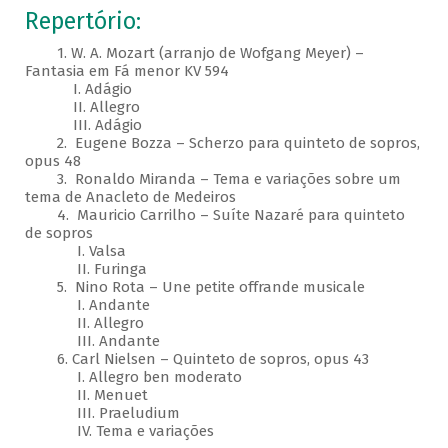
Repertório:
1. W. A. Mozart (arranjo de Wofgang Meyer) –
Fantasia em Fá menor KV 594
I. Adágio
II. Allegro
III. Adágio
2. Eugene Bozza – Scherzo para quinteto de sopros,
opus 48
3. Ronaldo Miranda – Tema e variações sobre um
tema de Anacleto de Medeiros
4. Mauricio Carrilho – Suíte Nazaré para quinteto
de sopros
I. Valsa
II. Furinga
5. Nino Rota – Une petite offrande musicale
I. Andante
II. Allegro
III. Andante
6. Carl Nielsen – Quinteto de sopros, opus 43
I. Allegro ben moderato
II. Menuet
III. Praeludium
IV. Tema e variações