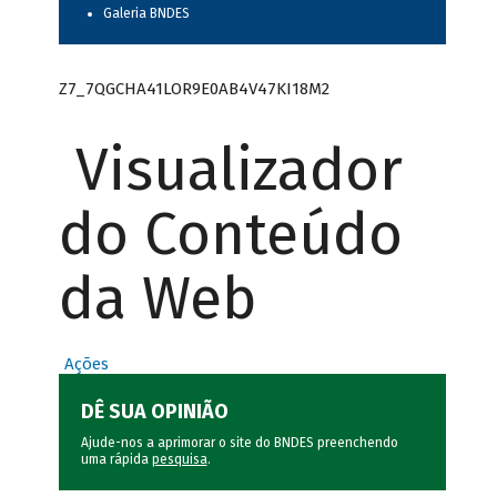
Galeria BNDES
Z7_7QGCHA41LOR9E0AB4V47KI18M2
Visualizador
do Conteúdo
da Web
Ações
DÊ SUA OPINIÃO
Ajude-nos a aprimorar o site do BNDES preenchendo
uma rápida
pesquisa
.