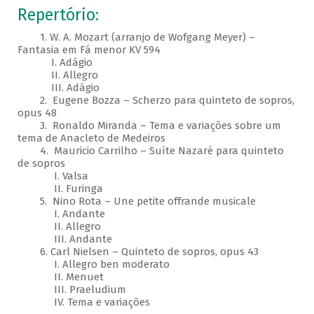
Repertório:
1. W. A. Mozart (arranjo de Wofgang Meyer) –
Fantasia em Fá menor KV 594
I. Adágio
II. Allegro
III. Adágio
2. Eugene Bozza – Scherzo para quinteto de sopros,
opus 48
3. Ronaldo Miranda – Tema e variações sobre um
tema de Anacleto de Medeiros
4. Mauricio Carrilho – Suíte Nazaré para quinteto
de sopros
I. Valsa
II. Furinga
5. Nino Rota – Une petite offrande musicale
I. Andante
II. Allegro
III. Andante
6. Carl Nielsen – Quinteto de sopros, opus 43
I. Allegro ben moderato
II. Menuet
III. Praeludium
IV. Tema e variações