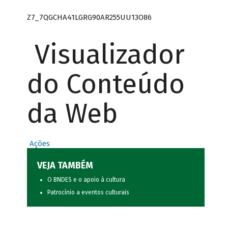
Z7_7QGCHA41LGRG90AR255UU13O86
Visualizador
do Conteúdo
da Web
Ações
VEJA TAMBÉM
O BNDES e o apoio à cultura
Patrocínio a eventos culturais