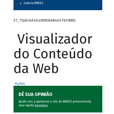
Galeria BNDES
Z7_7QGCHA41LOR9E0AB4V47KI18M2
Visualizador
do Conteúdo
da Web
Ações
DÊ SUA OPINIÃO
Ajude-nos a aprimorar o site do BNDES preenchendo
uma rápida
pesquisa
.