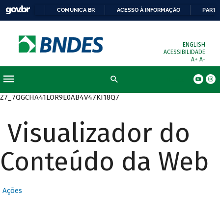
COMUNICA BR
ACESSO À INFORMAÇÃO
PARTI
ENGLISH
ACESSIBILIDADE
A+
A-
Busca
Z7_7QGCHA41LOR9E0AB4V47KI18Q7
Visualizador do
Conteúdo da Web
Ações