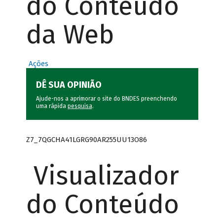
do Conteúdo
da Web
Ações
DÊ SUA OPINIÃO
Ajude-nos a aprimorar o site do BNDES preenchendo
uma rápida
pesquisa
.
Z7_7QGCHA41LGRG90AR255UU13O86
Visualizador
do Conteúdo