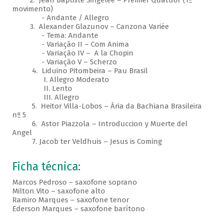
2. Jean Baptiste Singelée – Premier Quatuor (1º
movimento)
- Andante / Allegro
3. Alexander Glazunov – Canzona Variée
- Tema: Andante
- Variação II – Com Anima
- Variação IV – A la Chopin
- Variação V – Scherzo
4. Liduino Pitombeira – Pau Brasil
I. Allegro Moderato
II. Lento
III. Allegro
5. Heitor Villa-Lobos – Ária da Bachiana Brasileira
nº 5
6. Astor Piazzola – Introduccion y Muerte del
Angel
7. Jacob ter Veldhuis – Jesus is Coming
Ficha técnica:
Marcos Pedroso – saxofone soprano
Milton Vito – saxofone alto
Ramiro Marques – saxofone tenor
Ederson Marques – saxofone barítono