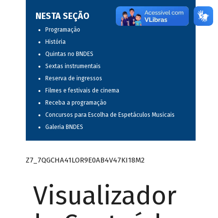
NESTA SEÇÃO
Programação
História
Quintas no BNDES
Sextas instrumentais
Reserva de ingressos
Filmes e festivais de cinema
Receba a programação
Concursos para Escolha de Espetáculos Musicais
Galeria BNDES
Z7_7QGCHA41LOR9E0AB4V47KI18M2
Visualizador