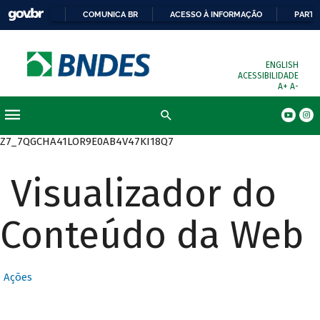
COMUNICA BR
ACESSO À INFORMAÇÃO
PARTI
ENGLISH
ACESSIBILIDADE
A+
A-
Busca
Z7_7QGCHA41LOR9E0AB4V47KI18Q7
Visualizador do
Conteúdo da Web
Ações