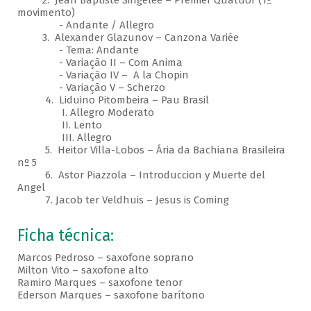
2. Jean Baptiste Singelée – Premier Quatuor (1º
movimento)
- Andante / Allegro
3. Alexander Glazunov – Canzona Variée
- Tema: Andante
- Variação II – Com Anima
- Variação IV – A la Chopin
- Variação V – Scherzo
4. Liduino Pitombeira – Pau Brasil
I. Allegro Moderato
II. Lento
III. Allegro
5. Heitor Villa-Lobos – Ária da Bachiana Brasileira
nº 5
6. Astor Piazzola – Introduccion y Muerte del
Angel
7. Jacob ter Veldhuis – Jesus is Coming
Ficha técnica:
Marcos Pedroso – saxofone soprano
Milton Vito – saxofone alto
Ramiro Marques – saxofone tenor
Ederson Marques – saxofone barítono