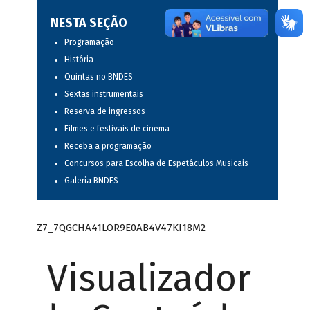
NESTA SEÇÃO
Programação
História
Quintas no BNDES
Sextas instrumentais
Reserva de ingressos
Filmes e festivais de cinema
Receba a programação
Concursos para Escolha de Espetáculos Musicais
Galeria BNDES
Z7_7QGCHA41LOR9E0AB4V47KI18M2
Visualizador