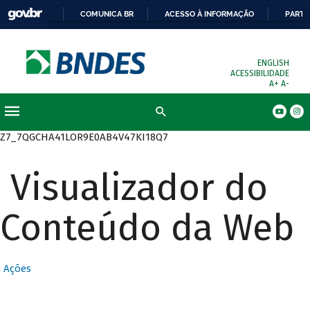
COMUNICA BR
ACESSO À INFORMAÇÃO
PARTI
ENGLISH
ACESSIBILIDADE
A+
A-
Busca
Z7_7QGCHA41LOR9E0AB4V47KI18Q7
Visualizador do
Conteúdo da Web
Ações