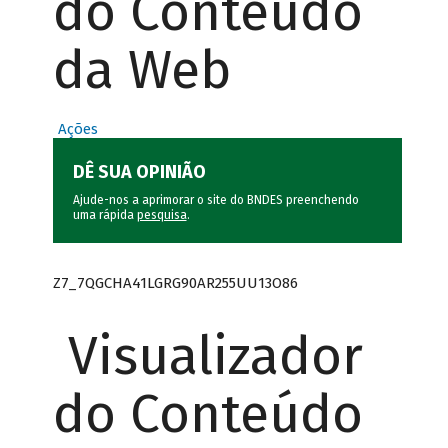
do Conteúdo
da Web
Ações
DÊ SUA OPINIÃO
Ajude-nos a aprimorar o site do BNDES preenchendo
uma rápida
pesquisa
.
Z7_7QGCHA41LGRG90AR255UU13O86
Visualizador
do Conteúdo