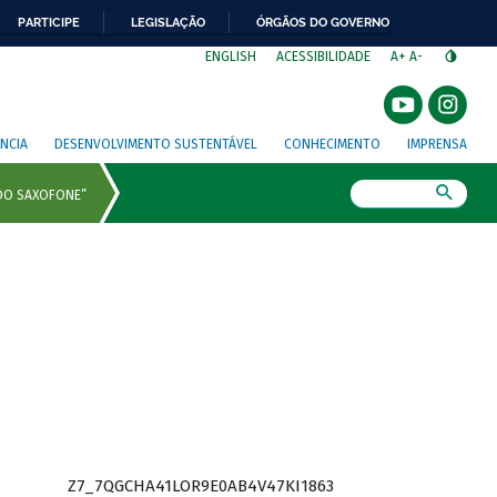
PARTICIPE
LEGISLAÇÃO
ÓRGÃOS DO GOVERNO
⁣
ENGLISH
ACESSIBILIDADE
A+
A-
NCIA
DESENVOLVIMENTO SUSTENTÁVEL
CONHECIMENTO
IMPRENSA
Busca
Z7_7QGCHA41LOR9E0AB4V47KI1863