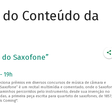
r do Conteúdo da
a do Saxofone”
- 19h
leciona prêmios em diversos concursos de música de câmara e
o Saxofone” é um recital multimídia e comentado, onde o Saxofo
 caminhos percorridos pelo instrumento, desde sua invenção no
as, a primeira peça escrita para quarteto de saxofones, de 1857,
is Coming".