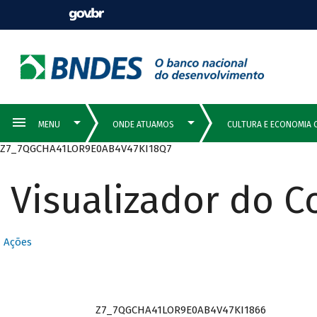
Z7_7QGCHA41LOR9E0AB4V47KI18Q7
Visualizador do 
Ações
Z7_7QGCHA41LOR9E0AB4V47KI1866