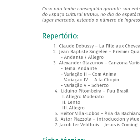
Caso não tenha conseguido garantir sua entr
do Espaço Cultural BNDES, no dia do espetác
lugar marcado, estando o número de ingresso
Repertório:
1. Claude Debussy – La Fille aux Chevea
2. Jean Baptiste Singelée – Premier Quat
- Andante / Allegro
3. Alexander Glazunov – Canzona Varié
- Tema: Andante
- Variação II – Com Anima
- Variação IV – A la Chopin
- Variação V – Scherzo
4. Liduino Pitombeira – Pau Brasil
I. Allegro Moderato
II. Lento
III. Allegro
5. Heitor Villa-Lobos – Ária da Bachiana B
6. Astor Piazzola – Introduccion y Muer
7. Jacob ter Veldhuis – Jesus is Coming