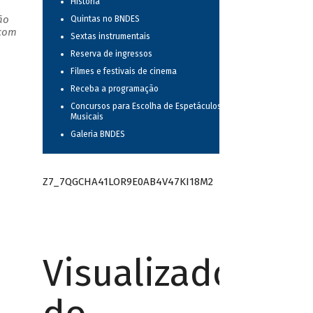
História
ão
Quintas no BNDES
 com
Sextas instrumentais
Reserva de ingressos
Filmes e festivais de cinema
Receba a programação
Concursos para Escolha de Espetáculos
Musicais
Galeria BNDES
Z7_7QGCHA41LOR9E0AB4V47KI18M2
Visualizador