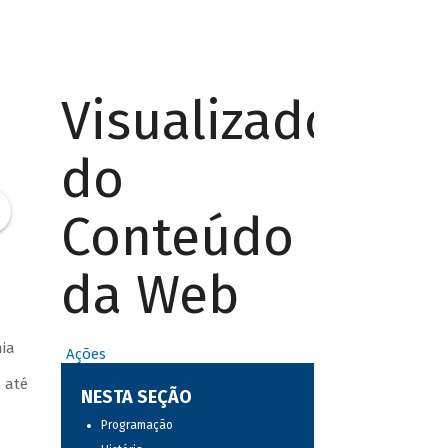
Visualizador
do
Conteúdo
da Web
nia
Ações
 até
NESTA SEÇÃO
Programação