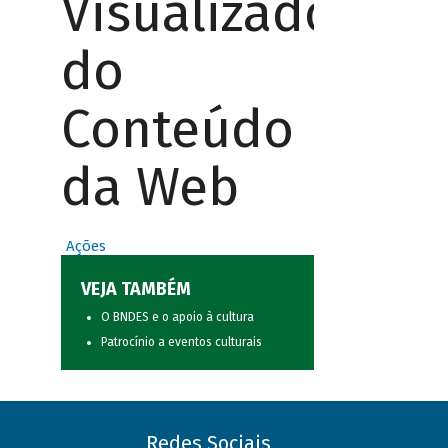
Visualizador
do
Conteúdo
da Web
Ações
VEJA TAMBÉM
O BNDES e o apoio à cultura
Patrocínio a eventos culturais
Redes Sociais