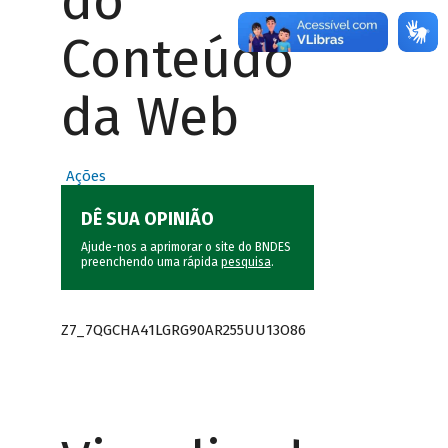
do
Conteúdo
da Web
Ações
DÊ SUA OPINIÃO
Ajude-nos a aprimorar o site do BNDES
preenchendo uma rápida
pesquisa
.
Z7_7QGCHA41LGRG90AR255UU13O86