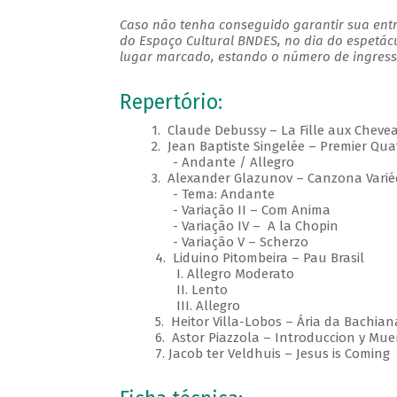
Caso não tenha conseguido garantir sua entr
do Espaço Cultural BNDES, no dia do espetác
lugar marcado, estando o número de ingresso
Repertório:
1. Claude Debussy – La Fille aux Chevea
2. Jean Baptiste Singelée – Premier Quat
- Andante / Allegro
3. Alexander Glazunov – Canzona Varié
- Tema: Andante
- Variação II – Com Anima
- Variação IV – A la Chopin
- Variação V – Scherzo
4. Liduino Pitombeira – Pau Brasil
I. Allegro Moderato
II. Lento
III. Allegro
5. Heitor Villa-Lobos – Ária da Bachiana B
6. Astor Piazzola – Introduccion y Muer
7. Jacob ter Veldhuis – Jesus is Coming