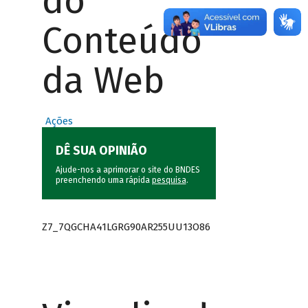
do
Conteúdo
da Web
Ações
DÊ SUA OPINIÃO
Ajude-nos a aprimorar o site do BNDES
preenchendo uma rápida
pesquisa
.
Z7_7QGCHA41LGRG90AR255UU13O86