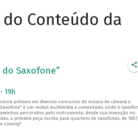
r do Conteúdo da
a do Saxofone”
- 19h
leciona prêmios em diversos concursos de música de câmara e
o Saxofone” é um recital multimídia e comentado, onde o Saxofo
 caminhos percorridos pelo instrumento, desde sua invenção no
as, a primeira peça escrita para quarteto de saxofones, de 1857,
is Coming".