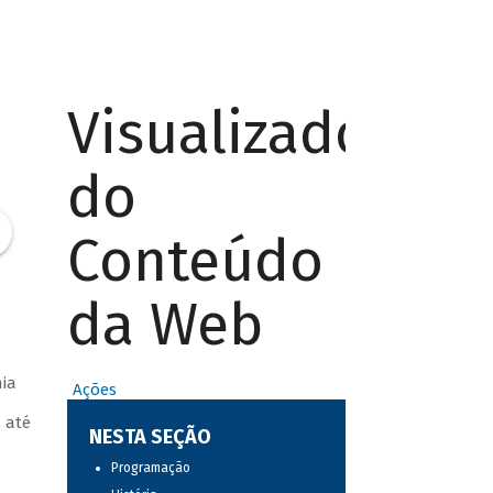
Visualizador
do
Conteúdo
da Web
nia
Ações
 até
NESTA SEÇÃO
Programação