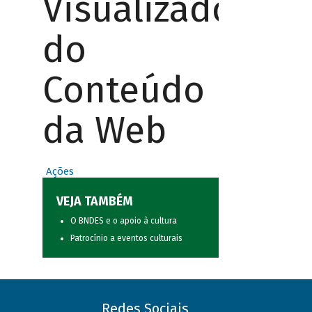
Visualizador
do
Conteúdo
da Web
Ações
VEJA TAMBÉM
O BNDES e o apoio à cultura
Patrocínio a eventos culturais
Redes Sociais