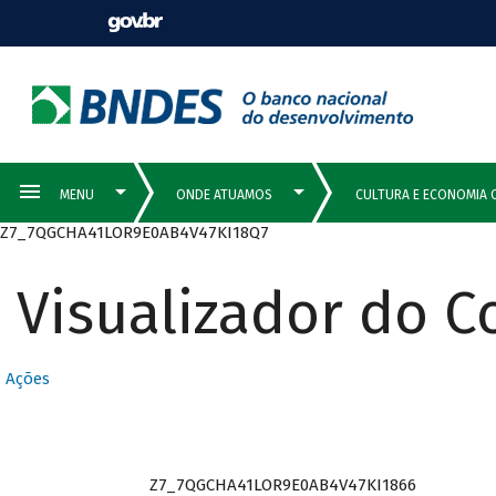
Z7_7QGCHA41LOR9E0AB4V47KI18Q7
Visualizador do 
Ações
Z7_7QGCHA41LOR9E0AB4V47KI1866