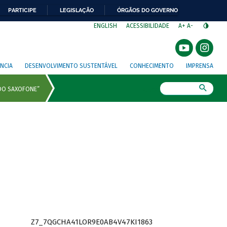
PARTICIPE
LEGISLAÇÃO
ÓRGÃOS DO GOVERNO
⁣
ENGLISH
ACESSIBILIDADE
A+
A-
NCIA
DESENVOLVIMENTO SUSTENTÁVEL
CONHECIMENTO
IMPRENSA
Busca
Z7_7QGCHA41LOR9E0AB4V47KI1863