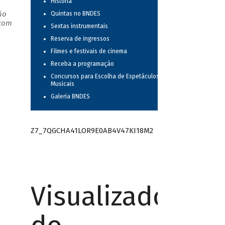
História
ão
Quintas no BNDES
 com
Sextas instrumentais
Reserva de ingressos
Filmes e festivais de cinema
Receba a programação
Concursos para Escolha de Espetáculos
Musicais
Galeria BNDES
Z7_7QGCHA41LOR9E0AB4V47KI18M2
Visualizador