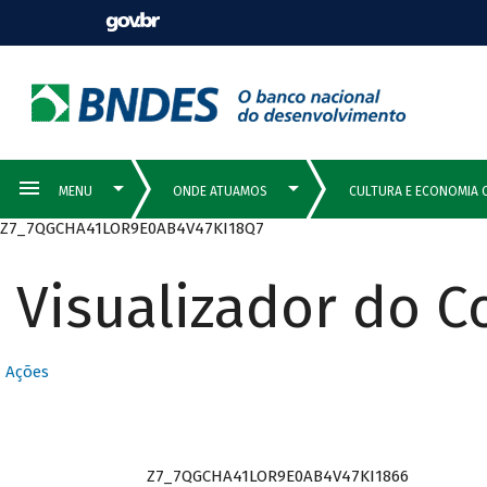
Z7_7QGCHA41LOR9E0AB4V47KI18Q7
Visualizador do 
Ações
Z7_7QGCHA41LOR9E0AB4V47KI1866