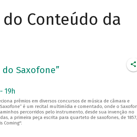
r do Conteúdo da
a do Saxofone”
- 19h
leciona prêmios em diversos concursos de música de câmara e
o Saxofone” é um recital multimídia e comentado, onde o Saxofo
 caminhos percorridos pelo instrumento, desde sua invenção no
as, a primeira peça escrita para quarteto de saxofones, de 1857,
is Coming".