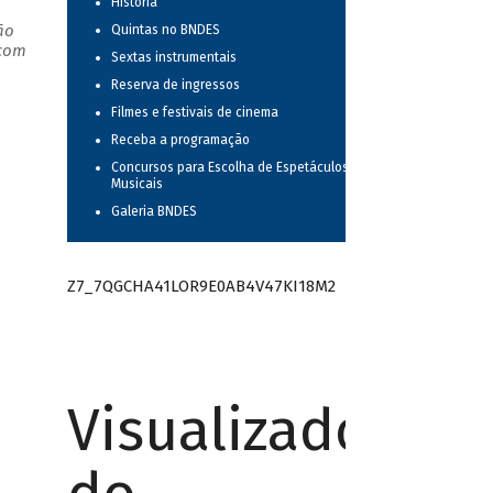
História
ão
Quintas no BNDES
 com
Sextas instrumentais
Reserva de ingressos
Filmes e festivais de cinema
Receba a programação
Concursos para Escolha de Espetáculos
Musicais
Galeria BNDES
Z7_7QGCHA41LOR9E0AB4V47KI18M2
Visualizador