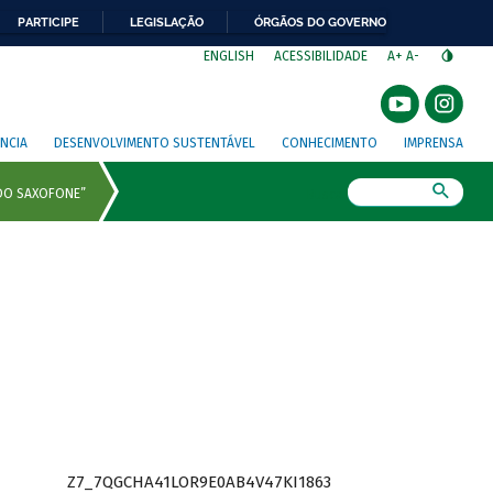
PARTICIPE
LEGISLAÇÃO
ÓRGÃOS DO GOVERNO
⁣
ENGLISH
ACESSIBILIDADE
A+
A-
NCIA
DESENVOLVIMENTO SUSTENTÁVEL
CONHECIMENTO
IMPRENSA
Busca
Z7_7QGCHA41LOR9E0AB4V47KI1863