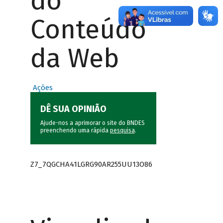
do
Conteúdo
da Web
Ações
DÊ SUA OPINIÃO
Ajude-nos a aprimorar o site do BNDES
preenchendo uma rápida
pesquisa
.
Z7_7QGCHA41LGRG90AR255UU13O86