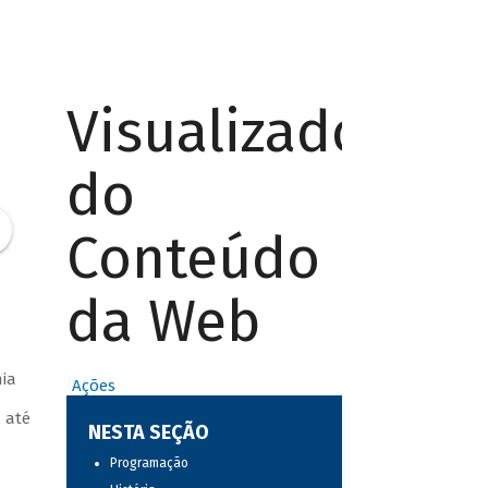
Visualizador
do
Conteúdo
da Web
nia
Ações
 até
NESTA SEÇÃO
Programação