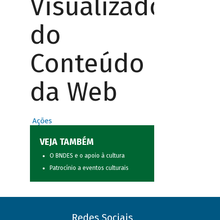
Visualizador
do
Conteúdo
da Web
Ações
VEJA TAMBÉM
O BNDES e o apoio à cultura
Patrocínio a eventos culturais
Redes Sociais