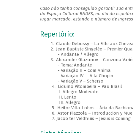
Caso não tenha conseguido garantir sua entr
do Espaço Cultural BNDES, no dia do espetác
lugar marcado, estando o número de ingresso
Repertório:
1. Claude Debussy – La Fille aux Chevea
2. Jean Baptiste Singelée – Premier Quat
- Andante / Allegro
3. Alexander Glazunov – Canzona Varié
- Tema: Andante
- Variação II – Com Anima
- Variação IV – A la Chopin
- Variação V – Scherzo
4. Liduino Pitombeira – Pau Brasil
I. Allegro Moderato
II. Lento
III. Allegro
5. Heitor Villa-Lobos – Ária da Bachiana B
6. Astor Piazzola – Introduccion y Muer
7. Jacob ter Veldhuis – Jesus is Coming