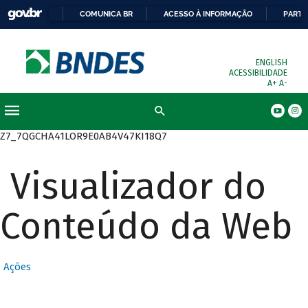
COMUNICA BR
ACESSO À INFORMAÇÃO
PARTI
ENGLISH
ACESSIBILIDADE
A+
A-
Busca
Z7_7QGCHA41LOR9E0AB4V47KI18Q7
Visualizador do
Conteúdo da Web
Ações