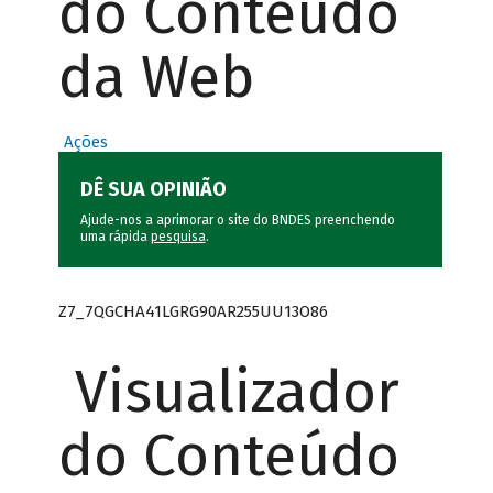
do Conteúdo
da Web
Ações
DÊ SUA OPINIÃO
Ajude-nos a aprimorar o site do BNDES preenchendo
uma rápida
pesquisa
.
Z7_7QGCHA41LGRG90AR255UU13O86
Visualizador
do Conteúdo