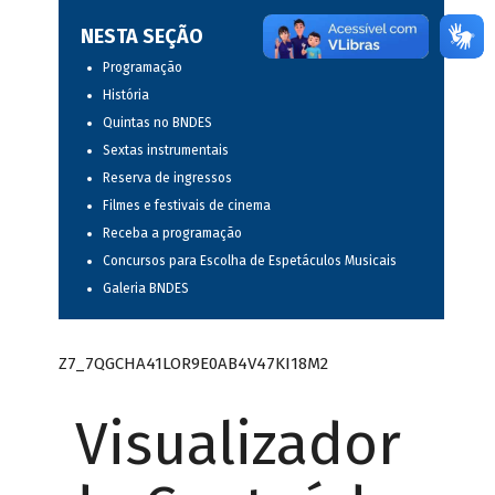
NESTA SEÇÃO
Programação
História
Quintas no BNDES
Sextas instrumentais
Reserva de ingressos
Filmes e festivais de cinema
Receba a programação
Concursos para Escolha de Espetáculos Musicais
Galeria BNDES
Z7_7QGCHA41LOR9E0AB4V47KI18M2
Visualizador