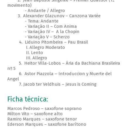
2. Jean Baptiste Singelée – Premier Quatuor (1º
movimento)
- Andante / Allegro
3. Alexander Glazunov – Canzona Variée
- Tema: Andante
- Variação II – Com Anima
- Variação IV – A la Chopin
- Variação V – Scherzo
4. Liduino Pitombeira – Pau Brasil
I. Allegro Moderato
II. Lento
III. Allegro
5. Heitor Villa-Lobos – Ária da Bachiana Brasileira
nº 5
6. Astor Piazzola – Introduccion y Muerte del
Angel
7. Jacob ter Veldhuis – Jesus is Coming
Ficha técnica:
Marcos Pedroso – saxofone soprano
Milton Vito – saxofone alto
Ramiro Marques – saxofone tenor
Ederson Marques – saxofone barítono