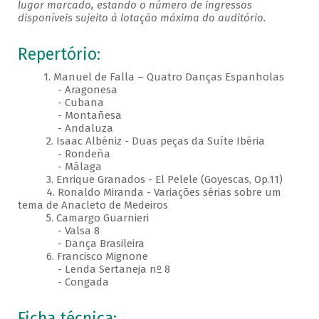
lugar marcado, estando o número de ingressos
disponíveis sujeito à lotação máxima do auditório.
Repertório:
1. Manuel de Falla – Quatro Danças Espanholas
- Aragonesa
- Cubana
- Montañesa
- Andaluza
2. Isaac Albéniz - Duas peças da Suíte Ibéria
- Rondeña
- Málaga
3. Enrique Granados - El Pelele (Goyescas, Op.11)
4. Ronaldo Miranda - Variações sérias sobre um
tema de Anacleto de Medeiros
5. Camargo Guarnieri
- Valsa 8
- Dança Brasileira
6. Francisco Mignone
- Lenda Sertaneja nº 8
- Congada
Ficha técnica: