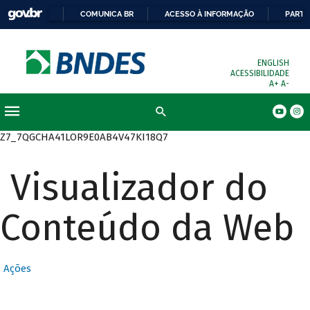
COMUNICA BR
ACESSO À INFORMAÇÃO
PARTI
ENGLISH
ACESSIBILIDADE
A+
A-
Busca
Z7_7QGCHA41LOR9E0AB4V47KI18Q7
Visualizador do
Conteúdo da Web
Ações