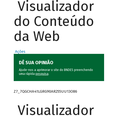
Visualizador
do Conteúdo
da Web
Ações
DÊ SUA OPINIÃO
Ajude-nos a aprimorar o site do BNDES preenchendo
uma rápida
pesquisa
.
Z7_7QGCHA41LGRG90AR255UU13O86
Visualizador