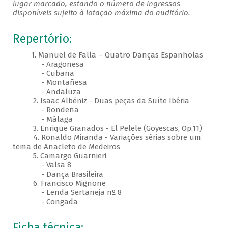
lugar marcado, estando o número de ingressos
disponíveis sujeito à lotação máxima do auditório.
Repertório:
1. Manuel de Falla – Quatro Danças Espanholas
- Aragonesa
- Cubana
- Montañesa
- Andaluza
2. Isaac Albéniz - Duas peças da Suíte Ibéria
- Rondeña
- Málaga
3. Enrique Granados - El Pelele (Goyescas, Op.11)
4. Ronaldo Miranda - Variações sérias sobre um
tema de Anacleto de Medeiros
5. Camargo Guarnieri
- Valsa 8
- Dança Brasileira
6. Francisco Mignone
- Lenda Sertaneja nº 8
- Congada
Ficha técnica: