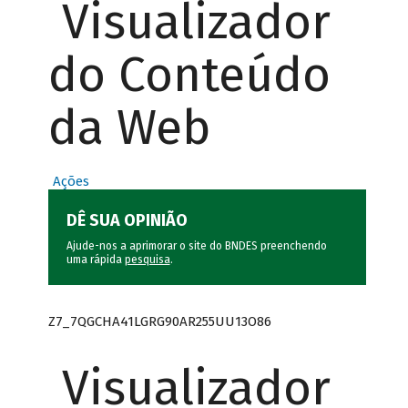
Visualizador
do Conteúdo
da Web
Ações
DÊ SUA OPINIÃO
Ajude-nos a aprimorar o site do BNDES preenchendo
uma rápida
pesquisa
.
Z7_7QGCHA41LGRG90AR255UU13O86
Visualizador