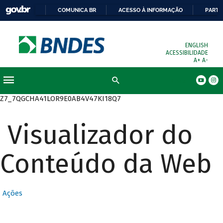
COMUNICA BR
ACESSO À INFORMAÇÃO
PARTI
ENGLISH
ACESSIBILIDADE
A+
A-
Busca
Z7_7QGCHA41LOR9E0AB4V47KI18Q7
Visualizador do
Conteúdo da Web
Ações