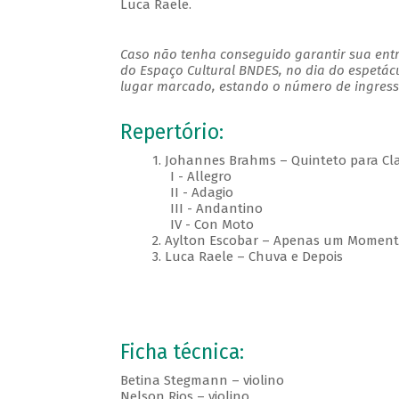
Luca Raele.
Caso não tenha conseguido garantir sua entr
do Espaço Cultural BNDES, no dia do espetác
lugar marcado, estando o número de ingresso
Repertório:
1. Johannes Brahms – Quinteto para Clari
I - Allegro
II - Adagio
III - Andantino
IV - Con Moto
2. Aylton Escobar – Apenas um Moment
3. Luca Raele – Chuva e Depois
Ficha técnica:
Betina Stegmann – violino
Nelson Rios – violino