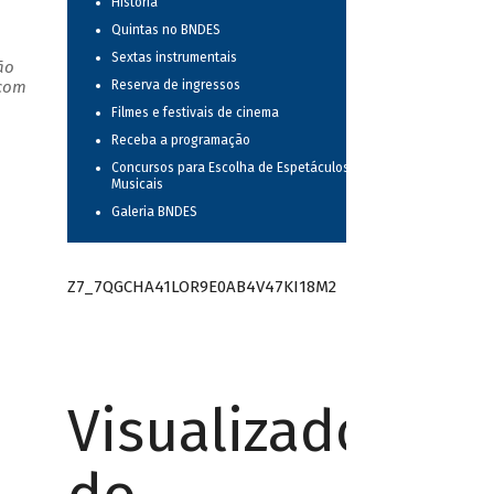
História
Quintas no BNDES
Sextas instrumentais
ão
 com
Reserva de ingressos
Filmes e festivais de cinema
Receba a programação
Concursos para Escolha de Espetáculos
Musicais
Galeria BNDES
Z7_7QGCHA41LOR9E0AB4V47KI18M2
Visualizador