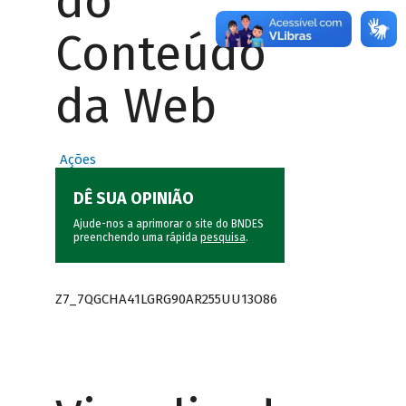
do
Conteúdo
da Web
Ações
DÊ SUA OPINIÃO
Ajude-nos a aprimorar o site do BNDES
preenchendo uma rápida
pesquisa
.
Z7_7QGCHA41LGRG90AR255UU13O86