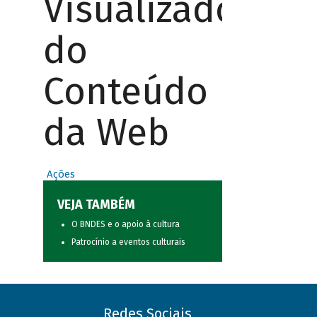
Visualizador
do
Conteúdo
da Web
Ações
VEJA TAMBÉM
O BNDES e o apoio à cultura
Patrocínio a eventos culturais
Redes Sociais