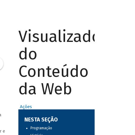
Visualizador
do
Conteúdo
da Web
Ações
a
NESTA SEÇÃO
Programação
r e