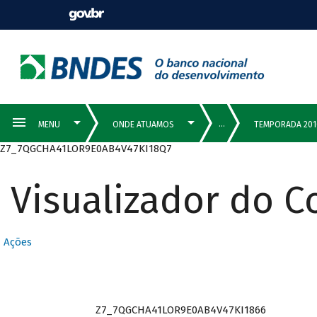
Z7_7QGCHA41LOR9E0AB4V47KI18Q7
Visualizador do 
Ações
Z7_7QGCHA41LOR9E0AB4V47KI1866