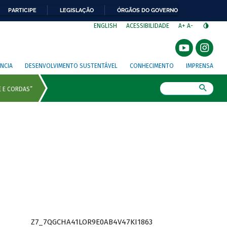
PARTICIPE
LEGISLAÇÃO
ÓRGÃOS DO GOVERNO
⁣
ENGLISH
ACESSIBILIDADE
A+
A-
NCIA
DESENVOLVIMENTO SUSTENTÁVEL
CONHECIMENTO
IMPRENSA
Busca
Z7_7QGCHA41LOR9E0AB4V47KI1863