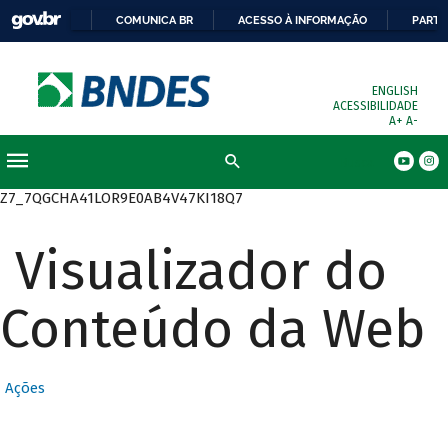
COMUNICA BR
ACESSO À INFORMAÇÃO
PARTI
ENGLISH
ACESSIBILIDADE
A+
A-
Busca
Z7_7QGCHA41LOR9E0AB4V47KI18Q7
Visualizador do
Conteúdo da Web
Ações