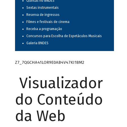
Quintas no BNDES
Sextas instrumentais
Reserva de ingressos
Filmes e festivais de cinema
Receba a programação
Concursos para Escolha de Espetáculos Musicais
Galeria BNDES
Z7_7QGCHA41LOR9E0AB4V47KI18M2
Visualizador
do Conteúdo
da Web