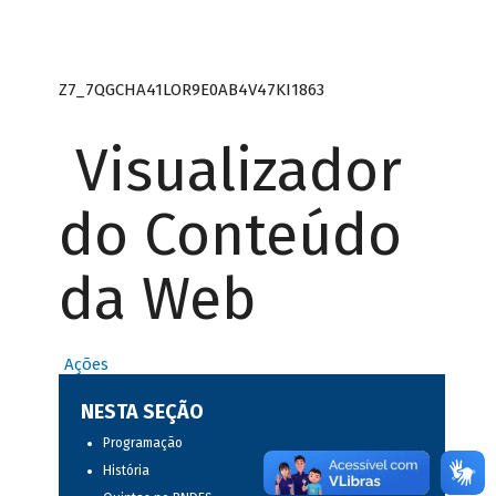
Z7_7QGCHA41LOR9E0AB4V47KI1863
Visualizador
do Conteúdo
da Web
Ações
NESTA SEÇÃO
Programação
História