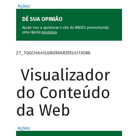
Ações
DÊ SUA OPINIÃO
Ajude-nos a aprimorar o site do BNDES preenchendo
uma rápida
pesquisa
.
Z7_7QGCHA41LGRG90AR255UU13O86
Visualizador
do Conteúdo
da Web
Ações