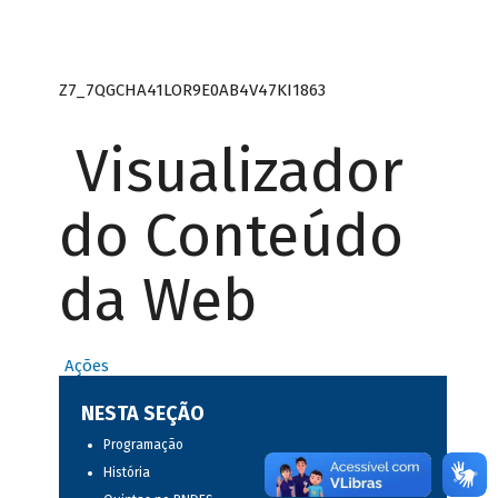
Z7_7QGCHA41LOR9E0AB4V47KI1863
Visualizador
do Conteúdo
da Web
Ações
NESTA SEÇÃO
Programação
História