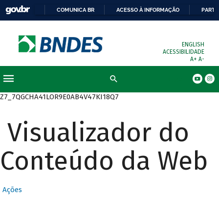
COMUNICA BR
ACESSO À INFORMAÇÃO
PARTI
ENGLISH
ACESSIBILIDADE
A+
A-
Busca
Z7_7QGCHA41LOR9E0AB4V47KI18Q7
Visualizador do
Conteúdo da Web
Ações