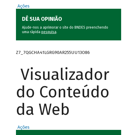
Ações
DÊ SUA OPINIÃO
Ajude-nos a aprimorar o site do BNDES preenchendo
uma rápida
pesquisa
.
Z7_7QGCHA41LGRG90AR255UU13O86
Visualizador
do Conteúdo
da Web
Ações