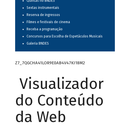
Quintas no BNDES
Sextas instrumentais
Reserva de ingressos
Filmes e festivais de cinema
Receba a programação
Concursos para Escolha de Espetáculos Musicais
Galeria BNDES
Z7_7QGCHA41LOR9E0AB4V47KI18M2
Visualizador
do Conteúdo
da Web