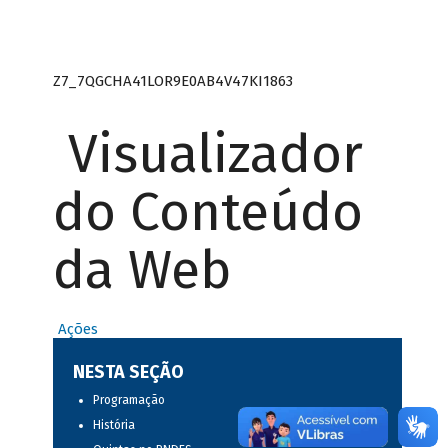
Z7_7QGCHA41LOR9E0AB4V47KI1863
Visualizador
do Conteúdo
da Web
Ações
NESTA SEÇÃO
Programação
História