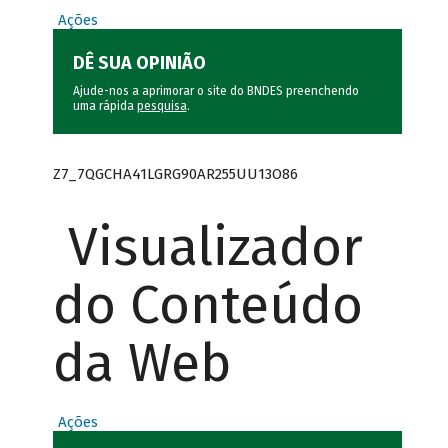
Ações
DÊ SUA OPINIÃO
Ajude-nos a aprimorar o site do BNDES preenchendo
uma rápida
pesquisa
.
Z7_7QGCHA41LGRG90AR255UU13O86
Visualizador
do Conteúdo
da Web
Ações