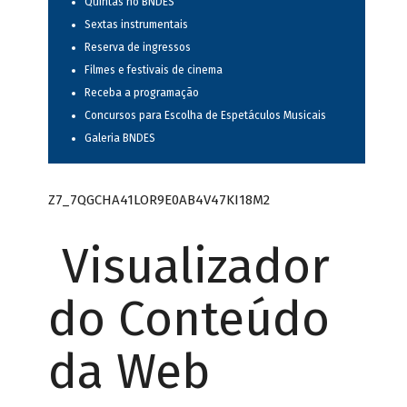
Quintas no BNDES
Sextas instrumentais
Reserva de ingressos
Filmes e festivais de cinema
Receba a programação
Concursos para Escolha de Espetáculos Musicais
Galeria BNDES
Z7_7QGCHA41LOR9E0AB4V47KI18M2
Visualizador
do Conteúdo
da Web