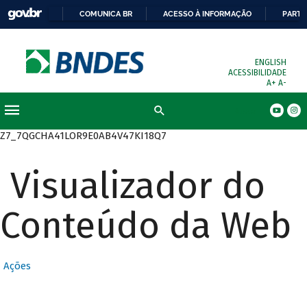
COMUNICA BR
ACESSO À INFORMAÇÃO
PARTI
ENGLISH
ACESSIBILIDADE
A+
A-
Busca
Z7_7QGCHA41LOR9E0AB4V47KI18Q7
Visualizador do
Conteúdo da Web
Ações