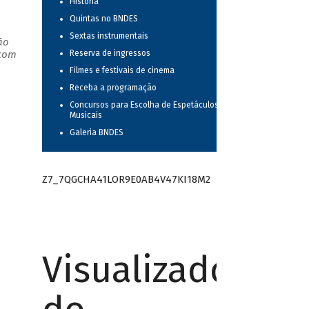
História
Quintas no BNDES
Sextas instrumentais
ão
 com
Reserva de ingressos
Filmes e festivais de cinema
Receba a programação
Concursos para Escolha de Espetáculos
Musicais
Galeria BNDES
Z7_7QGCHA41LOR9E0AB4V47KI18M2
Visualizador