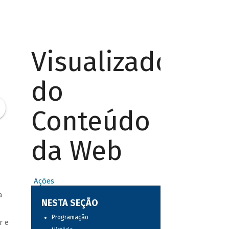
Visualizador
do
Conteúdo
da Web
Ações
a
NESTA SEÇÃO
Programação
r e