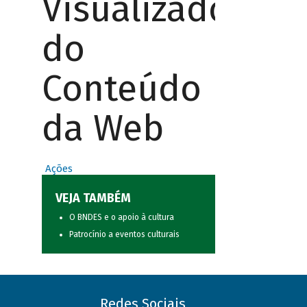
Visualizador
do
Conteúdo
da Web
Ações
VEJA TAMBÉM
O BNDES e o apoio à cultura
Patrocínio a eventos culturais
Redes Sociais