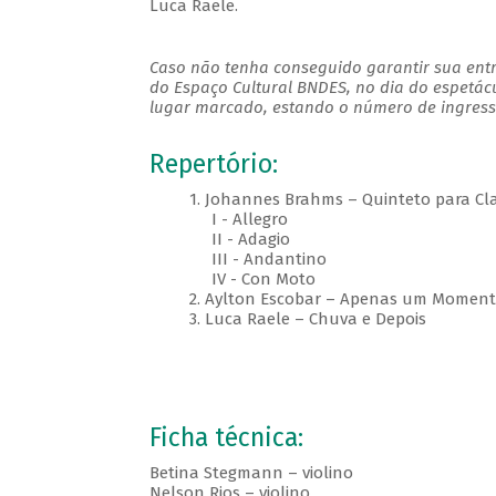
Luca Raele.
Caso não tenha conseguido garantir sua entr
do Espaço Cultural BNDES, no dia do espetác
lugar marcado, estando o número de ingresso
Repertório:
1. Johannes Brahms – Quinteto para Clari
I - Allegro
II - Adagio
III - Andantino
IV - Con Moto
2. Aylton Escobar – Apenas um Moment
3. Luca Raele – Chuva e Depois
Ficha técnica:
Betina Stegmann – violino
Nelson Rios – violino