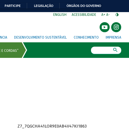
PARTICIPE
LEGISLAÇÃO
ÓRGÃOS DO GOVERNO
⁣
ENGLISH
ACESSIBILIDADE
A+
A-
NCIA
DESENVOLVIMENTO SUSTENTÁVEL
CONHECIMENTO
IMPRENSA
Busca
Z7_7QGCHA41LOR9E0AB4V47KI1863