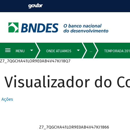
Z7_7QGCHA41LOR9E0AB4V47KI18Q7
Visualizador do 
Ações
Z7_7QGCHA41LOR9E0AB4V47KI1866