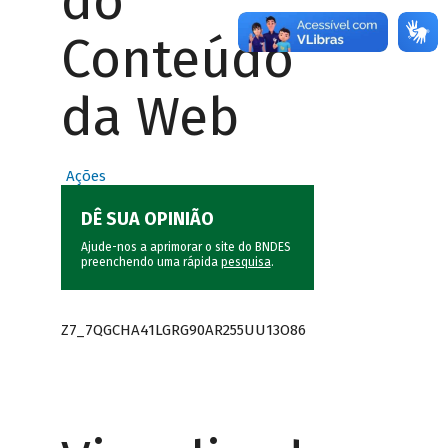
do
Conteúdo
da Web
Ações
DÊ SUA OPINIÃO
Ajude-nos a aprimorar o site do BNDES
preenchendo uma rápida
pesquisa
.
Z7_7QGCHA41LGRG90AR255UU13O86