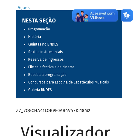
Ações
NESTA SEÇÃO
Programação
História
Quintas no BNDES
Sextas instrumentais
Reserva de ingressos
Filmes e festivais de cinema
Receba a programação
Concursos para Escolha de Espetáculos Musicais
Galeria BNDES
Z7_7QGCHA41LOR9E0AB4V47KI18M2
Visualizador