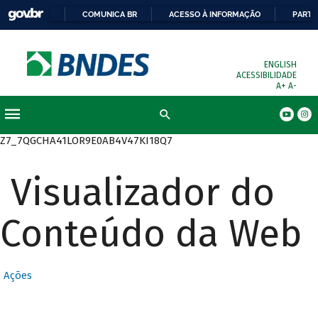
COMUNICA BR
ACESSO À INFORMAÇÃO
PARTI
ENGLISH
ACESSIBILIDADE
A+
A-
Busca
Z7_7QGCHA41LOR9E0AB4V47KI18Q7
Visualizador do
Conteúdo da Web
Ações