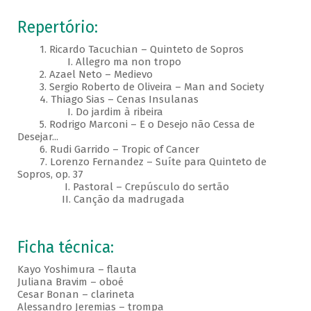
Repertório:
1. Ricardo Tacuchian – Quinteto de Sopros
I. Allegro ma non tropo
2. Azael Neto – Medievo
3. Sergio Roberto de Oliveira – Man and Society
4. Thiago Sias – Cenas Insulanas
I. Do jardim à ribeira
5. Rodrigo Marconi – E o Desejo não Cessa de
Desejar...
6. Rudi Garrido – Tropic of Cancer
7. Lorenzo Fernandez – Suíte para Quinteto de
Sopros, op. 37
I. Pastoral – Crepúsculo do sertão
II. Canção da madrugada
Ficha técnica:
Kayo Yoshimura – flauta
Juliana Bravim – oboé
Cesar Bonan – clarineta
Alessandro Jeremias – trompa