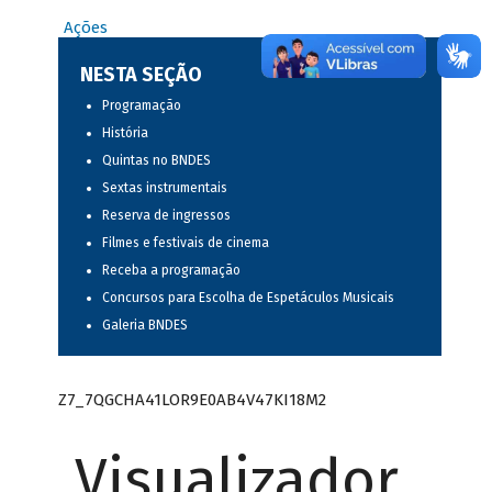
Ações
NESTA SEÇÃO
Programação
História
Quintas no BNDES
Sextas instrumentais
Reserva de ingressos
Filmes e festivais de cinema
Receba a programação
Concursos para Escolha de Espetáculos Musicais
Galeria BNDES
Z7_7QGCHA41LOR9E0AB4V47KI18M2
Visualizador