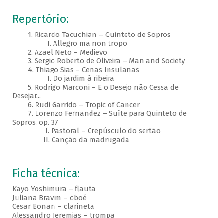
Repertório:
1. Ricardo Tacuchian – Quinteto de Sopros
I. Allegro ma non tropo
2. Azael Neto – Medievo
3. Sergio Roberto de Oliveira – Man and Society
4. Thiago Sias – Cenas Insulanas
I. Do jardim à ribeira
5. Rodrigo Marconi – E o Desejo não Cessa de
Desejar...
6. Rudi Garrido – Tropic of Cancer
7. Lorenzo Fernandez – Suíte para Quinteto de
Sopros, op. 37
I. Pastoral – Crepúsculo do sertão
II. Canção da madrugada
Ficha técnica:
Kayo Yoshimura – flauta
Juliana Bravim – oboé
Cesar Bonan – clarineta
Alessandro Jeremias – trompa