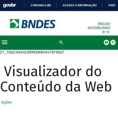
COMUNICA BR
ACESSO À INFORMAÇÃO
PARTI
ENGLISH
ACESSIBILIDADE
A+
A-
Busca
Z7_7QGCHA41LOR9E0AB4V47KI18Q7
Visualizador do
Conteúdo da Web
Ações