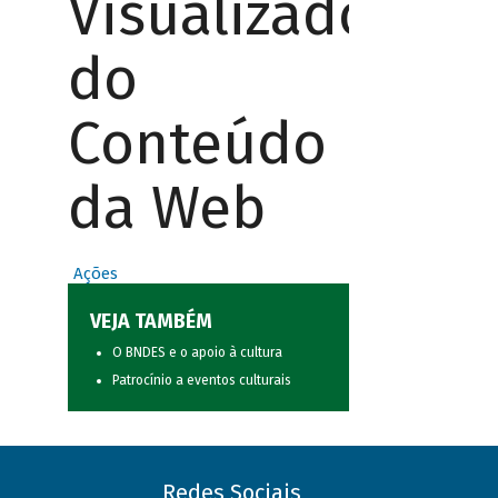
Visualizador
do
Conteúdo
da Web
Ações
VEJA TAMBÉM
O BNDES e o apoio à cultura
Patrocínio a eventos culturais
Redes Sociais