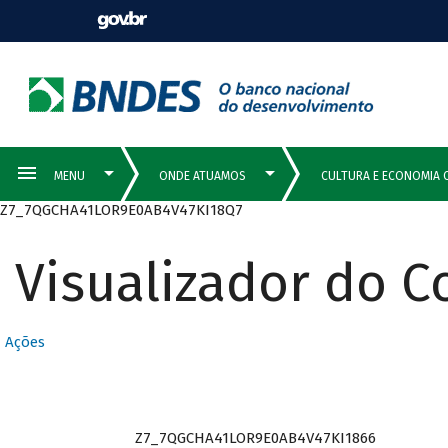
Z7_7QGCHA41LOR9E0AB4V47KI18Q7
Visualizador do 
Ações
Z7_7QGCHA41LOR9E0AB4V47KI1866