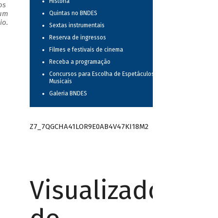
História
os
 um
Quintas no BNDES
io.
Sextas instrumentais
Reserva de ingressos
Filmes e festivais de cinema
Receba a programação
Concursos para Escolha de Espetáculos
Musicais
Galeria BNDES
Z7_7QGCHA41LOR9E0AB4V47KI18M2
Visualizador