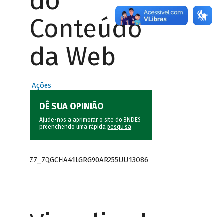
do
Conteúdo
da Web
Ações
DÊ SUA OPINIÃO
Ajude-nos a aprimorar o site do BNDES
preenchendo uma rápida
pesquisa
.
Z7_7QGCHA41LGRG90AR255UU13O86