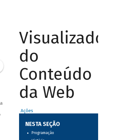
Visualizador
do
Conteúdo
da Web
 a
Ações
o
NESTA SEÇÃO
Programação