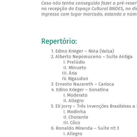
Caso não tenha conseguido fazer a pré-reserv
na recepção do Espaço Cultural BNDES, no di
ingresso com lugar marcado, estando o númer
Repertório:
1. Edino Krieger – Nina (Valsa)
2. Alberto Nepomuceno – Suíte Antiga
I. Prelúdio
II. Minueto
III. Ária
IV. Rigaudon
3. Ernesto Nazareth – Carioca
4. Edino Krieger – Sonatina
I. Moderato
II. Allegro
5. Eli Jorry – Três Invenções Brasileiras a
I. Modinha
II. Chorante
III. Côco
6. Ronaldo Miranda – Suíte nº 3
I. Allegro