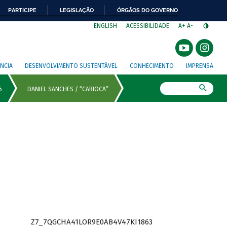
PARTICIPE
LEGISLAÇÃO
ÓRGÃOS DO GOVERNO
⁣
ENGLISH
ACESSIBILIDADE
A+
A-
NCIA
DESENVOLVIMENTO SUSTENTÁVEL
CONHECIMENTO
IMPRENSA
Busca
Z7_7QGCHA41LOR9E0AB4V47KI1863