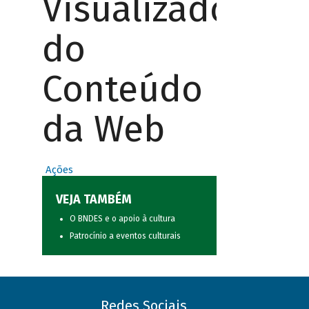
Visualizador
do
Conteúdo
da Web
Ações
VEJA TAMBÉM
O BNDES e o apoio à cultura
Patrocínio a eventos culturais
Redes Sociais