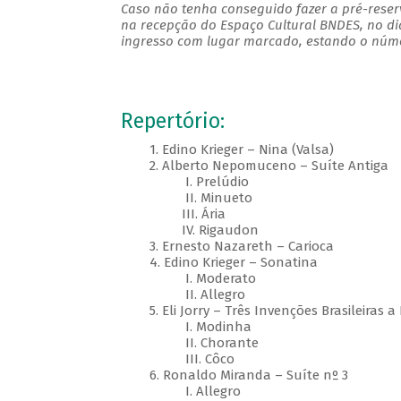
Caso não tenha conseguido fazer a pré-reserv
na recepção do Espaço Cultural BNDES, no di
ingresso com lugar marcado, estando o númer
Repertório:
1. Edino Krieger – Nina (Valsa)
2. Alberto Nepomuceno – Suíte Antiga
I. Prelúdio
II. Minueto
III. Ária
IV. Rigaudon
3. Ernesto Nazareth – Carioca
4. Edino Krieger – Sonatina
I. Moderato
II. Allegro
5. Eli Jorry – Três Invenções Brasileiras a
I. Modinha
II. Chorante
III. Côco
6. Ronaldo Miranda – Suíte nº 3
I. Allegro