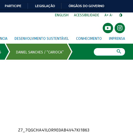
PARTICIPE
LEGISLAÇÃO
ÓRGÃOS DO GOVERNO
⁣
ENGLISH
ACESSIBILIDADE
A+
A-
NCIA
DESENVOLVIMENTO SUSTENTÁVEL
CONHECIMENTO
IMPRENSA
Busca
Z7_7QGCHA41LOR9E0AB4V47KI1863