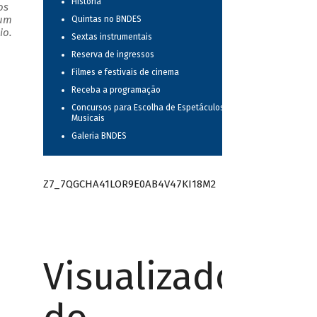
História
os
 um
Quintas no BNDES
io.
Sextas instrumentais
Reserva de ingressos
Filmes e festivais de cinema
Receba a programação
Concursos para Escolha de Espetáculos
Musicais
Galeria BNDES
Z7_7QGCHA41LOR9E0AB4V47KI18M2
Visualizador