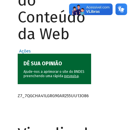
do
Conteúdo
da Web
Ações
DÊ SUA OPINIÃO
Ajude-nos a aprimorar o site do BNDES
preenchendo uma rápida
pesquisa
.
Z7_7QGCHA41LGRG90AR255UU13O86