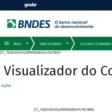
Z7_7QGCHA41LOR9E0AB4V47KI18Q7
Visualizador do 
Ações
Z7_7QGCHA41LOR9E0AB4V47KI1866