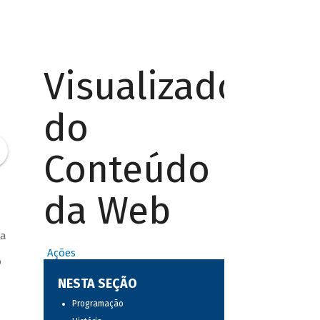
Visualizador
do
Conteúdo
da Web
 a
Ações
o
NESTA SEÇÃO
Programação