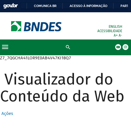
COMUNICA BR
ACESSO À INFORMAÇÃO
PARTI
ENGLISH
ACESSIBILIDADE
A+
A-
Busca
Z7_7QGCHA41LOR9E0AB4V47KI18Q7
Visualizador do
Conteúdo da Web
Ações