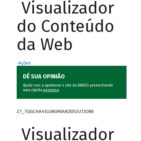
Visualizador
do Conteúdo
da Web
Ações
DÊ SUA OPINIÃO
Ajude-nos a aprimorar o site do BNDES preenchendo
uma rápida
pesquisa
.
Z7_7QGCHA41LGRG90AR255UU13O86
Visualizador