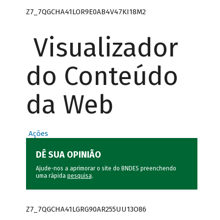
Z7_7QGCHA41LOR9E0AB4V47KI18M2
Visualizador
do Conteúdo
da Web
Ações
DÊ SUA OPINIÃO
Ajude-nos a aprimorar o site do BNDES preenchendo
uma rápida
pesquisa
.
Z7_7QGCHA41LGRG90AR255UU13O86