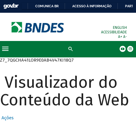
COMUNICA BR
ACESSO À INFORMAÇÃO
PARTI
ENGLISH
ACESSIBILIDADE
A+
A-
Busca
Z7_7QGCHA41LOR9E0AB4V47KI18Q7
Visualizador do
Conteúdo da Web
Ações