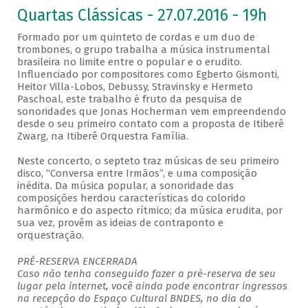
Quartas Clássicas - 27.07.2016 - 19h
Formado por um quinteto de cordas e um duo de
trombones, o grupo trabalha a música instrumental
brasileira no limite entre o popular e o erudito.
Influenciado por compositores como Egberto Gismonti,
Heitor Villa-Lobos, Debussy, Stravinsky e Hermeto
Paschoal, este trabalho é fruto da pesquisa de
sonoridades que Jonas Hocherman vem empreendendo
desde o seu primeiro contato com a proposta de Itiberê
Zwarg, na Itiberê Orquestra Família.
Neste concerto, o septeto traz músicas de seu primeiro
disco, “Conversa entre Irmãos”, e uma composição
inédita. Da música popular, a sonoridade das
composições herdou características do colorido
harmônico e do aspecto rítmico; da música erudita, por
sua vez, provêm as ideias de contraponto e
orquestração.
PRÉ-RESERVA ENCERRADA
Caso não tenha conseguido fazer a pré-reserva de seu
lugar pela internet, você ainda pode encontrar ingressos
na recepção do Espaço Cultural BNDES, no dia do