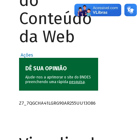
do
Conteúdo
da Web
Ações
DÊ SUA OPINIÃO
Ajude-nos a aprimorar o site do BNDES
preenchendo uma rápida
pesquisa
.
Z7_7QGCHA41LGRG90AR255UU13O86