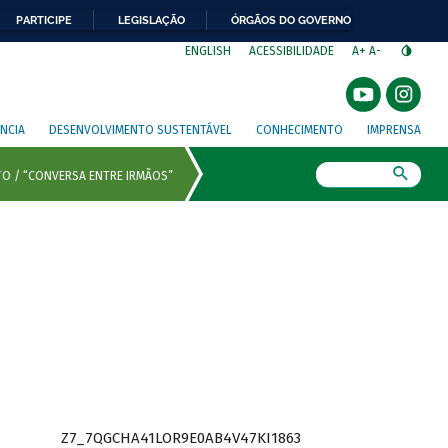
PARTICIPE
LEGISLAÇÃO
ÓRGÃOS DO GOVERNO
⁣
ENGLISH
ACESSIBILIDADE
A+
A-
NCIA
DESENVOLVIMENTO SUSTENTÁVEL
CONHECIMENTO
IMPRENSA
Busca
Z7_7QGCHA41LOR9E0AB4V47KI1863