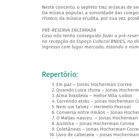
Neste concerto, o septeto traz músicas de se
Da música popular, a sonoridade das composi
rítmico; da música erudita, por sua vez, prov
PRÉ-RESERVA ENCERRADA
Caso não tenha conseguido fazer a pré-reserv
na recepção do Espaço Cultural BNDES, no di
ingresso com lugar marcado, estando o númer
Repertório:
1. Em paz – Jonas Hocherman Correa
2. Quando Luiza chora – Jonas Hocherm
3. Alma brasileira – Heitor Villa-Lobos
4. Correndo atrás – Jonas Hocherman C
5. Nem um talvez – Hermeto Pascoal
6. Conversa entre irmãos – Jonas Hoche
7. O Matias nasceu – Jonas Hocherman 
8. Aurinha – Jonas Hocherman Correa
9. Coletâneas – Jonas Hocherman Corre
10. Livro de cabeceira – Jonas Hocherman