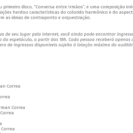
u primeiro disco, “Conversa entre Irmãos”, e uma composição inéd
ções herdou características do colorido harmônico e do aspec
êm as ideias de contraponto e orquestração.
a de seu lugar pela internet, você ainda pode encontrar ingress
a do espetáculo, a partir das 18h. Cada pessoa receberá apenas
o de ingressos disponíveis sujeito à lotação máxima do auditór
an Correa
orrea
rman Correa
Correa
a
 Correa