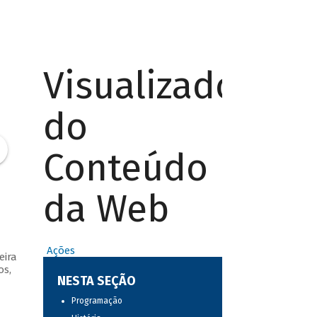
Visualizador
do
Conteúdo
da Web
Ações
eira
os,
NESTA SEÇÃO
Programação