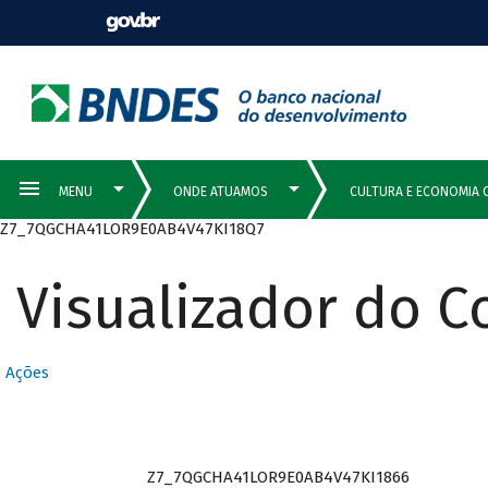
Z7_7QGCHA41LOR9E0AB4V47KI18Q7
Visualizador do 
Ações
Z7_7QGCHA41LOR9E0AB4V47KI1866