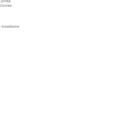
Correa
Correa
 e trombone