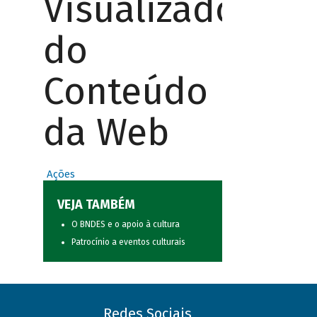
Visualizador
do
Conteúdo
da Web
Ações
VEJA TAMBÉM
O BNDES e o apoio à cultura
Patrocínio a eventos culturais
Redes Sociais