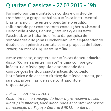
Quartas Clássicas - 27.07.2016 - 19h
Formado por um quinteto de cordas e um duo de
trombones, o grupo trabalha a música instrumental
brasileira no limite entre o popular e o erudito.
Influenciado por compositores como Egberto Gismonti,
Heitor Villa-Lobos, Debussy, Stravinsky e Hermeto
Paschoal, este trabalho é fruto da pesquisa de
sonoridades que Jonas Hocherman vem empreendendo
desde o seu primeiro contato com a proposta de Itiberê
Zwarg, na Itiberê Orquestra Família.
Neste concerto, o septeto traz músicas de seu primeiro
disco, “Conversa entre Irmãos”, e uma composição
inédita. Da música popular, a sonoridade das
composições herdou características do colorido
harmônico e do aspecto rítmico; da música erudita, por
sua vez, provêm as ideias de contraponto e
orquestração.
PRÉ-RESERVA ENCERRADA
Caso não tenha conseguido fazer a pré-reserva de seu
lugar pela internet, você ainda pode encontrar ingressos
na recepção do Espaço Cultural BNDES, no dia do