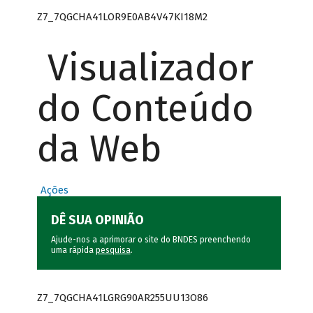
Z7_7QGCHA41LOR9E0AB4V47KI18M2
Visualizador
do Conteúdo
da Web
Ações
DÊ SUA OPINIÃO
Ajude-nos a aprimorar o site do BNDES preenchendo
uma rápida
pesquisa
.
Z7_7QGCHA41LGRG90AR255UU13O86