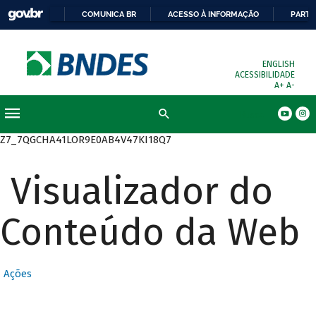
COMUNICA BR
ACESSO À INFORMAÇÃO
PARTI
ENGLISH
ACESSIBILIDADE
A+
A-
Busca
Z7_7QGCHA41LOR9E0AB4V47KI18Q7
Visualizador do
Conteúdo da Web
Ações