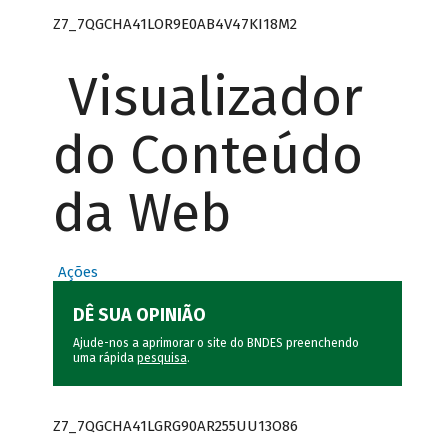
Z7_7QGCHA41LOR9E0AB4V47KI18M2
Visualizador
do Conteúdo
da Web
Ações
DÊ SUA OPINIÃO
Ajude-nos a aprimorar o site do BNDES preenchendo
uma rápida
pesquisa
.
Z7_7QGCHA41LGRG90AR255UU13O86