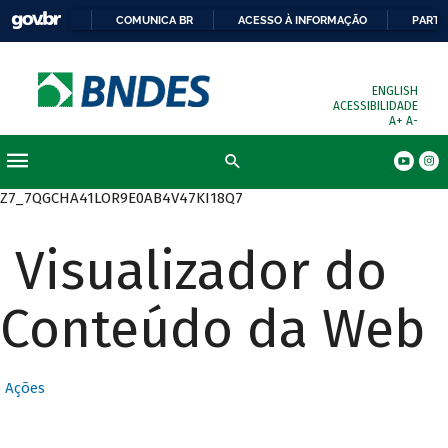
COMUNICA BR
ACESSO À INFORMAÇÃO
PARTI
ENGLISH
ACESSIBILIDADE
A+
A-
Busca
Z7_7QGCHA41LOR9E0AB4V47KI18Q7
Visualizador do
Conteúdo da Web
Ações