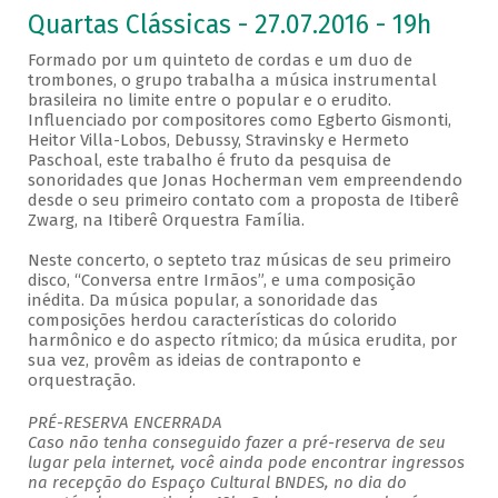
Quartas Clássicas - 27.07.2016 - 19h
Formado por um quinteto de cordas e um duo de
trombones, o grupo trabalha a música instrumental
brasileira no limite entre o popular e o erudito.
Influenciado por compositores como Egberto Gismonti,
Heitor Villa-Lobos, Debussy, Stravinsky e Hermeto
Paschoal, este trabalho é fruto da pesquisa de
sonoridades que Jonas Hocherman vem empreendendo
desde o seu primeiro contato com a proposta de Itiberê
Zwarg, na Itiberê Orquestra Família.
Neste concerto, o septeto traz músicas de seu primeiro
disco, “Conversa entre Irmãos”, e uma composição
inédita. Da música popular, a sonoridade das
composições herdou características do colorido
harmônico e do aspecto rítmico; da música erudita, por
sua vez, provêm as ideias de contraponto e
orquestração.
PRÉ-RESERVA ENCERRADA
Caso não tenha conseguido fazer a pré-reserva de seu
lugar pela internet, você ainda pode encontrar ingressos
na recepção do Espaço Cultural BNDES, no dia do