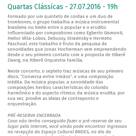
Quartas Clássicas - 27.07.2016 - 19h
Formado por um quinteto de cordas e um duo de
trombones, o grupo trabalha a música instrumental
brasileira no limite entre o popular e o erudito.
Influenciado por compositores como Egberto Gismonti,
Heitor Villa-Lobos, Debussy, Stravinsky e Hermeto
Paschoal, este trabalho é fruto da pesquisa de
sonoridades que Jonas Hocherman vem empreendendo
desde o seu primeiro contato com a proposta de Itiberê
Zwarg, na Itiberê Orquestra Família.
Neste concerto, o septeto traz músicas de seu primeiro
disco, “Conversa entre Irmãos”, e uma composição
inédita. Da música popular, a sonoridade das
composições herdou características do colorido
harmônico e do aspecto rítmico; da música erudita, por
sua vez, provêm as ideias de contraponto e
orquestração.
PRÉ-RESERVA ENCERRADA
Caso não tenha conseguido fazer a pré-reserva de seu
lugar pela internet, você ainda pode encontrar ingressos
na recepção do Espaço Cultural BNDES, no dia do