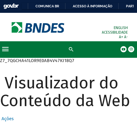
COMUNICA BR
ACESSO À INFORMAÇÃO
PARTI
ENGLISH
ACESSIBILIDADE
A+
A-
Busca
Z7_7QGCHA41LOR9E0AB4V47KI18Q7
Visualizador do
Conteúdo da Web
Ações