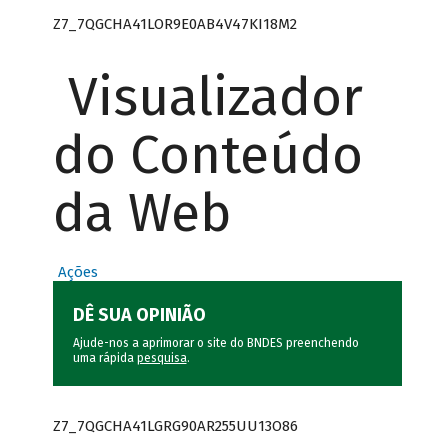
Z7_7QGCHA41LOR9E0AB4V47KI18M2
Visualizador
do Conteúdo
da Web
Ações
DÊ SUA OPINIÃO
Ajude-nos a aprimorar o site do BNDES preenchendo
uma rápida
pesquisa
.
Z7_7QGCHA41LGRG90AR255UU13O86