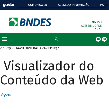
COMUNICA BR
ACESSO À INFORMAÇÃO
PARTI
ENGLISH
ACESSIBILIDADE
A+
A-
Busca
Z7_7QGCHA41LOR9E0AB4V47KI18Q7
Visualizador do
Conteúdo da Web
Ações