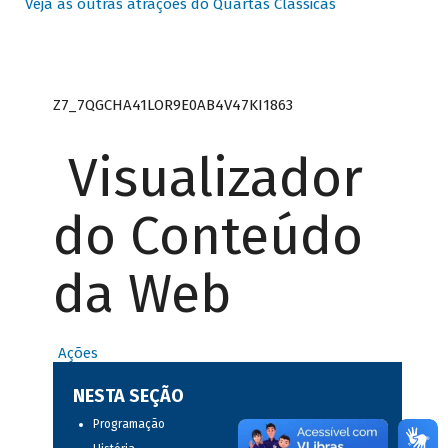
Veja as outras atrações do Quartas Clássicas
Z7_7QGCHA41LOR9E0AB4V47KI1863
Visualizador
do Conteúdo
da Web
Ações
NESTA SEÇÃO
Programação