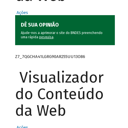
Ações
DÊ SUA OPINIÃO
Ajude-nos a aprimorar o site do BNDES preenchendo
uma rápida
pesquisa
.
Z7_7QGCHA41LGRG90AR255UU13O86
Visualizador
do Conteúdo
da Web
Ações