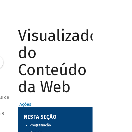
Visualizador
do
Conteúdo
da Web
as de
Ações
h e
NESTA SEÇÃO
Programação