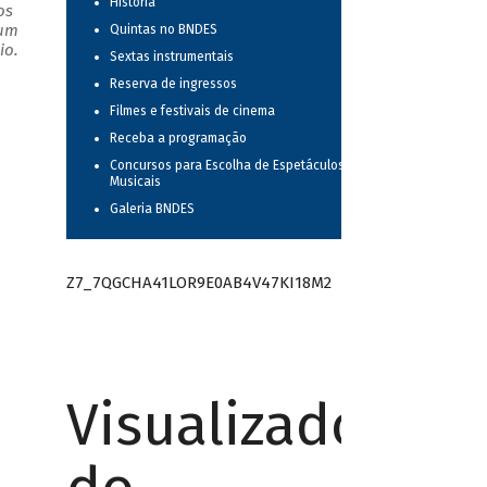
História
os
 um
Quintas no BNDES
io.
Sextas instrumentais
Reserva de ingressos
Filmes e festivais de cinema
Receba a programação
Concursos para Escolha de Espetáculos
Musicais
Galeria BNDES
Z7_7QGCHA41LOR9E0AB4V47KI18M2
Visualizador