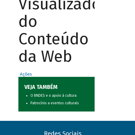
Visualizador
do
Conteúdo
da Web
Ações
VEJA TAMBÉM
O BNDES e o apoio à cultura
Patrocínio a eventos culturais
Redes Sociais