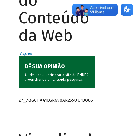
do
Conteúdo
da Web
Ações
DÊ SUA OPINIÃO
Ajude-nos a aprimorar o site do BNDES
preenchendo uma rápida
pesquisa
.
Z7_7QGCHA41LGRG90AR255UU13O86