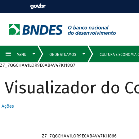
Z7_7QGCHA41LOR9E0AB4V47KI18Q7
Visualizador do 
Ações
Z7_7QGCHA41LOR9E0AB4V47KI1866