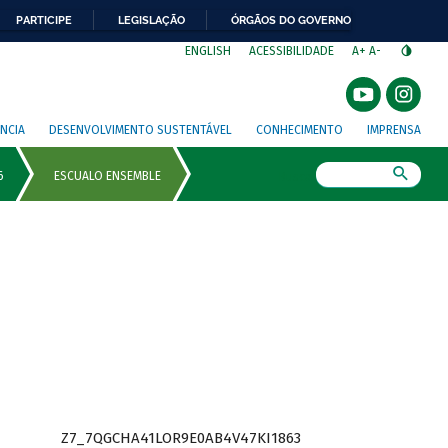
PARTICIPE
LEGISLAÇÃO
ÓRGÃOS DO GOVERNO
⁣
ENGLISH
ACESSIBILIDADE
A+
A-
NCIA
DESENVOLVIMENTO SUSTENTÁVEL
CONHECIMENTO
IMPRENSA
Busca
Z7_7QGCHA41LOR9E0AB4V47KI1863