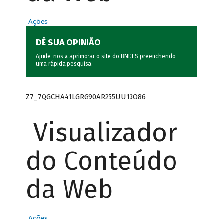
Ações
DÊ SUA OPINIÃO
Ajude-nos a aprimorar o site do BNDES preenchendo
uma rápida
pesquisa
.
Z7_7QGCHA41LGRG90AR255UU13O86
Visualizador
do Conteúdo
da Web
Ações