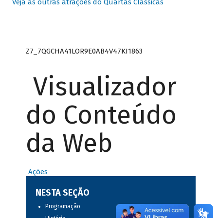
Veja as outras atrações do Quartas Clássicas
Z7_7QGCHA41LOR9E0AB4V47KI1863
Visualizador
do Conteúdo
da Web
Ações
NESTA SEÇÃO
Programação