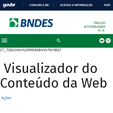
COMUNICA BR
ACESSO À INFORMAÇÃO
PARTI
ENGLISH
ACESSIBILIDADE
A+
A-
Busca
Z7_7QGCHA41LOR9E0AB4V47KI18Q7
Visualizador do
Conteúdo da Web
Ações