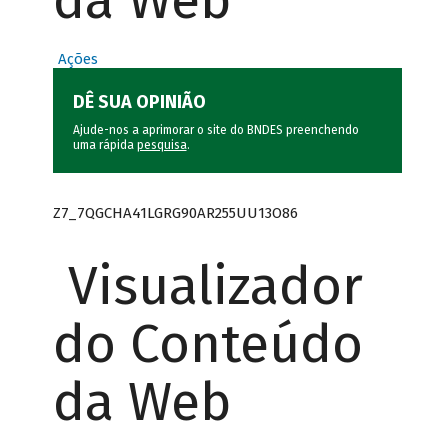
da Web
Ações
DÊ SUA OPINIÃO
Ajude-nos a aprimorar o site do BNDES preenchendo
uma rápida
pesquisa
.
Z7_7QGCHA41LGRG90AR255UU13O86
Visualizador
do Conteúdo
da Web