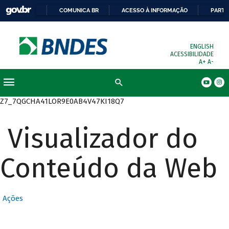
COMUNICA BR
ACESSO À INFORMAÇÃO
PARTI
ENGLISH
ACESSIBILIDADE
A+
A-
Busca
Z7_7QGCHA41LOR9E0AB4V47KI18Q7
Visualizador do
Conteúdo da Web
Ações