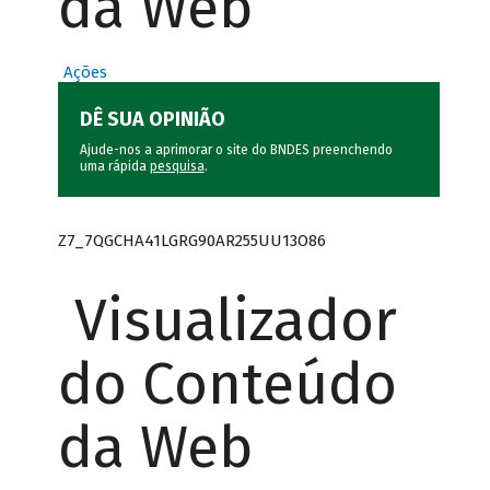
da Web
Ações
DÊ SUA OPINIÃO
Ajude-nos a aprimorar o site do BNDES preenchendo
uma rápida
pesquisa
.
Z7_7QGCHA41LGRG90AR255UU13O86
Visualizador
do Conteúdo
da Web