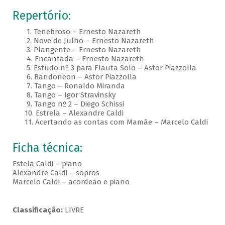
Repertório:
1. Tenebroso – Ernesto Nazareth
2. Nove de Julho – Ernesto Nazareth
3. Plangente – Ernesto Nazareth
4. Encantada – Ernesto Nazareth
5. Estudo nº 3 para Flauta Solo – Astor Piazzolla
6. Bandoneon – Astor Piazzolla
7. Tango – Ronaldo Miranda
8. Tango – Igor Stravinsky
9. Tango nº 2 – Diego Schissi
10. Estrela – Alexandre Caldi
11. Acertando as contas com Mamãe – Marcelo Caldi
Ficha técnica:
Estela Caldi – piano
Alexandre Caldi – sopros
Marcelo Caldi – acordeão e piano
Classificação:
LIVRE