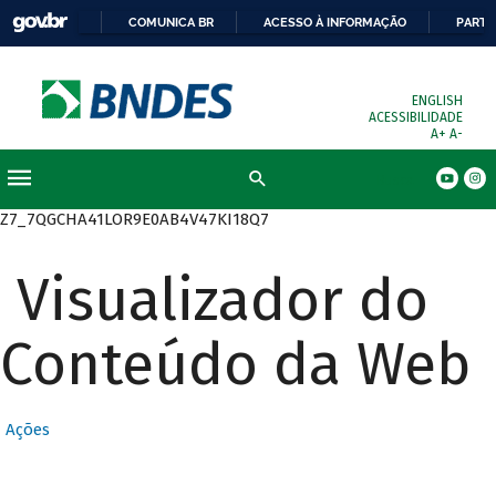
COMUNICA BR
ACESSO À INFORMAÇÃO
PARTI
ENGLISH
ACESSIBILIDADE
A+
A-
Busca
Z7_7QGCHA41LOR9E0AB4V47KI18Q7
Visualizador do
Conteúdo da Web
Ações